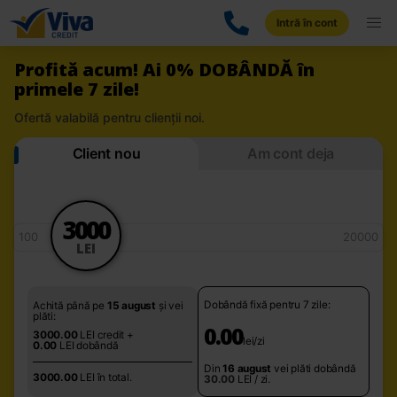
Intră în cont
Profită acum! Ai 0% DOBÂNDĂ în
primele 7 zile!
Ofertă valabilă pentru clienții noi.
Client nou
Am cont deja
3000
100
20000
LEI
Dobândă fixă pentru
7
zile:
Achită până pe
15 august
și vei
plăti:
0.00
3000.00
LEI credit +
lei/zi
0.00
LEI dobândă
Din
16 august
vei plăti dobândă
3000.00
LEI în total.
30.00
LEI / zi.