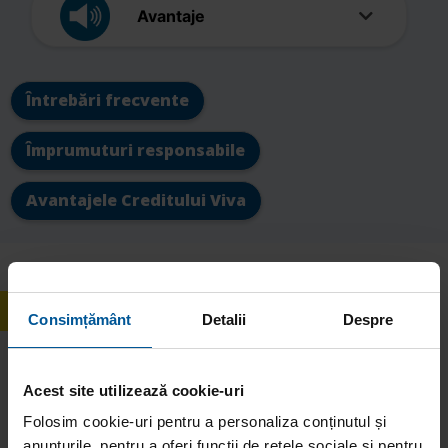
Avantaje
Întrebări frecvente
Împrumuturi responsabile
Avantajele Creditului Viva
Ce se întâmplă după
Consimțământ
Detalii
Despre
acordarea liniei de
credit?
Acest site utilizează cookie-uri
Folosim cookie-uri pentru a personaliza conținutul și
anunțurile, pentru a oferi funcții de rețele sociale și pentru