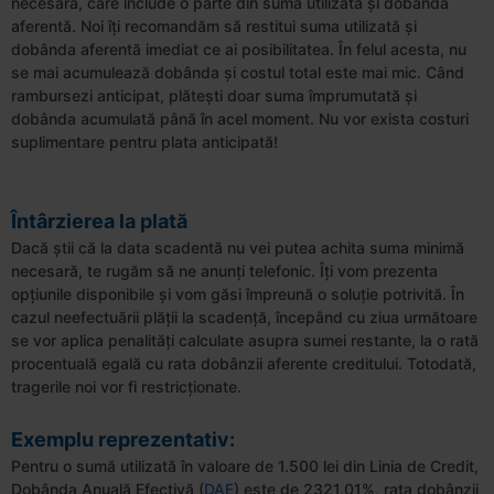
necesară, care include o parte din suma utilizată și dobânda
aferentă. Noi îți recomandăm să restitui suma utilizată și
dobânda aferentă imediat ce ai posibilitatea. În felul acesta, nu
se mai acumulează dobânda și costul total este mai mic. Când
rambursezi anticipat, plătești doar suma împrumutată şi
dobânda acumulată până în acel moment. Nu vor exista costuri
suplimentare pentru plata anticipată!
Întârzierea la plată
Dacă știi că la data scadentă nu vei putea achita suma minimă
necesară, te rugăm să ne anunți telefonic. Îți vom prezenta
opțiunile disponibile și vom găsi împreună o soluție potrivită. În
cazul neefectuării plății la scadență, începând cu ziua următoare
se vor aplica penalități calculate asupra sumei restante, la o rată
procentuală egală cu rata dobânzii aferente creditului. Totodată,
tragerile noi vor fi restricționate.
Exemplu reprezentativ:
Pentru o sumă utilizată în valoare de 1.500 lei din Linia de Credit,
Dobânda Anuală Efectivă (
DAE
) este de 2321,01%, rata dobânzii