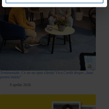
Testimoniale. Ce ne-au spus clienții Viva Credit despre „bani
pentru belele”
9 aprilie 2026