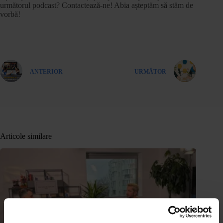
următorul podcast? Contactează-ne! Abia așteptăm să stăm de
vorbă!
ANTERIOR
URMĂTOR
Articole similare