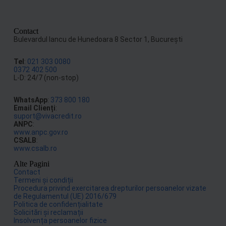
Contact
Bulevardul Iancu de Hunedoara 8 Sector 1, Bucureşti
Tel
:
021 303 0080
0372 402 500
L-D: 24/7 (non-stop)
WhatsApp
:
373 800 180
Email Clienți
:
suport@vivacredit.ro
ANPC
:
www.anpc.gov.ro
CSALB
:
www.csalb.ro
Alte Pagini
Contact
Termeni și condiții
Procedura privind exercitarea drepturilor persoanelor vizate
de Regulamentul (UE) 2016/679
Politica de confidențialitate
Solicitări și reclamații
Insolvența persoanelor fizice