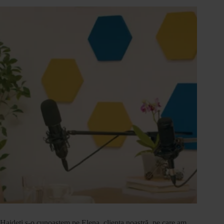
Haideți s-o cunoaștem pe Elena, clienta noastră, pe care am