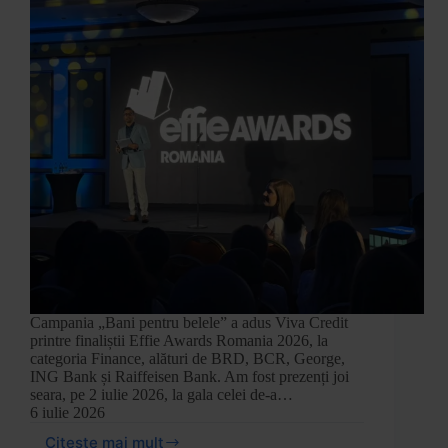
Campania „Bani pentru belele” a adus Viva Credit
printre finaliștii Effie Awards Romania 2026, la
categoria Finance, alături de BRD, BCR, George,
ING Bank și Raiffeisen Bank. Am fost prezenți joi
seara, pe 2 iulie 2026, la gala celei de-a…
6 iulie 2026
Citește mai mult