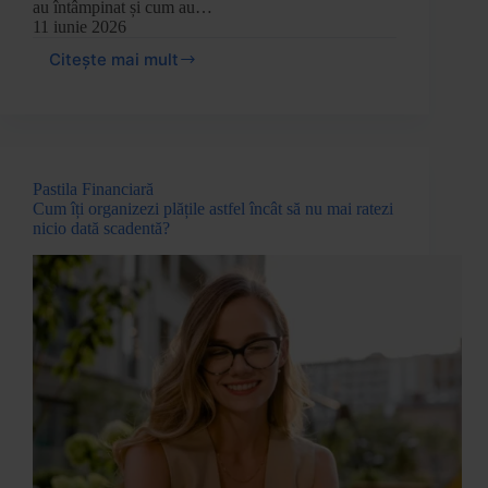
au întâmpinat și cum au…
11 iunie 2026
Citește mai mult
Pastila Financiară
Cum îți organizezi plățile astfel încât să nu mai ratezi
nicio dată scadentă?