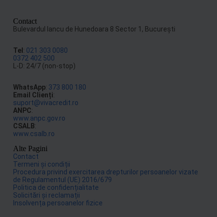
Contact
Bulevardul Iancu de Hunedoara 8 Sector 1, Bucureşti
Tel
:
021 303 0080
0372 402 500
L-D: 24/7 (non-stop)
WhatsApp
:
373 800 180
Email Clienți
:
suport@vivacredit.ro
ANPC
:
www.anpc.gov.ro
CSALB
:
www.csalb.ro
Alte Pagini
Contact
Termeni și condiții
Procedura privind exercitarea drepturilor persoanelor vizate
de Regulamentul (UE) 2016/679
Politica de confidențialitate
Solicitări și reclamații
Insolvența persoanelor fizice