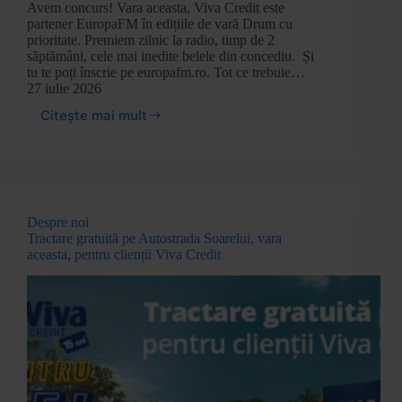
Avem concurs! Vara aceasta, Viva Credit este
partener EuropaFM în edițiile de vară Drum cu
prioritate. Premiem zilnic la radio, timp de 2
săptămâni, cele mai inedite belele din concediu. Și
tu te poți înscrie pe europafm.ro. Tot ce trebuie…
27 iulie 2026
Citește mai mult
Despre noi
Tractare gratuită pe Autostrada Soarelui, vara
aceasta, pentru clienții Viva Credit