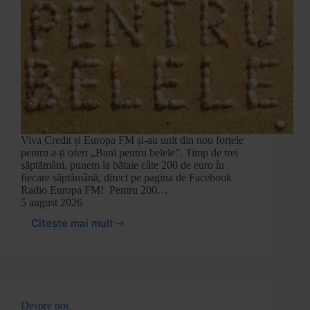
Viva Credit și Europa FM și-au unit din nou forțele
pentru a-ți oferi „Bani pentru belele”. Timp de trei
săptămâni, punem la bătaie câte 200 de euro în
fiecare săptămână, direct pe pagina de Facebook
Radio Europa FM! Pentru 200…
5 august 2026
Citește mai mult
Despre noi