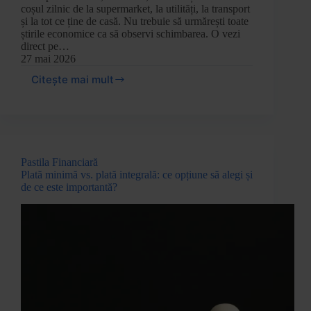
coșul zilnic de la supermarket, la utilități, la transport
și la tot ce ține de casă. Nu trebuie să urmărești toate
știrile economice ca să observi schimbarea. O vezi
direct pe…
27 mai 2026
Citește mai mult
Pastila Financiară
Plată minimă vs. plată integrală: ce opțiune să alegi și
de ce este importantă?