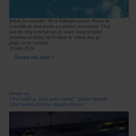
Belele în concediu? Ni se întâmplă tuturor. Planul de
concediu pe anul acesta era perfect, recunoaște. Ți-ai
luat din timp ochelari noi de soare, aveai pregătit
playlistul de drum, iar în minte te vedeai deja pe
plajă, cu un cocktail…
20 iulie 2026
Citește mai mult
Despre noi
Viva Credit și „Bani pentru belele”, printre finaliștii
Effie Awards 2026 la categoria Finance