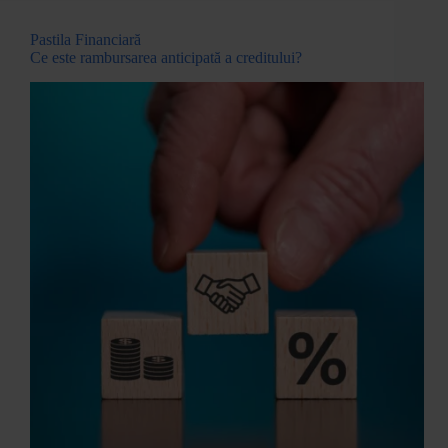
Pastila Financiară
Ce este rambursarea anticipată a creditului?