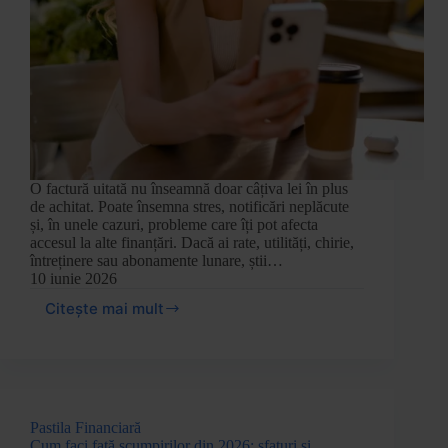
O factură uitată nu înseamnă doar câțiva lei în plus
de achitat. Poate însemna stres, notificări neplăcute
și, în unele cazuri, probleme care îți pot afecta
accesul la alte finanțări. Dacă ai rate, utilități, chirie,
întreținere sau abonamente lunare, știi…
10 iunie 2026
Citește mai mult
Pastila Financiară
Cum faci față scumpirilor din 2026: sfaturi și