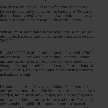
Planificarea este întotdeauna cheia când vine vorba de bani.
De ce este important să-ți stabilești un buget lunar? Pentru că
ții o mai bună evidență a veniturilor și a cheltuielilor. În acest
mod, eviți să cheltuiești mai mulți bani decât ai nevoie.
Sunt mai multe modalități prin care poți începe să faci această
planificare. E metodă bine cunoscută este planificarea de tipul
50/30/20.
Regula 50/30/20 de planificare a bugetului înseamnă că 50%
din venitul tău lunar va fi alocat cheltuielilor pentru locuință,
mâncare, facturi, carburant etc., 30% va fi alocat îndeplinirii
dorințelor (vacanță, un telefon mobil mai performant, haine și
pantofi noi etc.), iar 20% din venitul tău este indicat să meargă
în fondul de urgență.
Desigur, poți face planificarea și pe hârtie. Poți începe de la a
trece pe hârtie toate cheltuielile fixe pe care le ai într-o lună (de
exemplu, facturi și/sau rate), iar apoi, poți pune în categorii o
medie a altor cheltuieli pe care le ai în mod normal într-o lună
(de exemplu, cumpărăturile pentru alimente, carburantul,