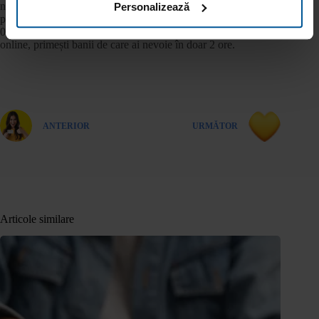
neprevăzute. Poți împrumuta online, de pe
www.vivacredit.ro
,
Personalizează
până la 3000 lei și beneficiezi de dobânda promoțională de
0.0% în primele 30 de zile. După completarea formularului
online, primești banii de care ai nevoie în doar 2 ore.
ANTERIOR
URMĂTOR
Articole similare