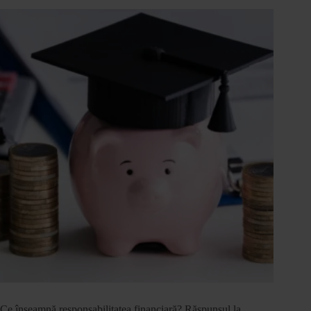
Ce înseamnă responsabilitatea financiară? Răspunsul la