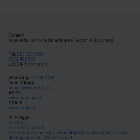
Contact
Bulevardul Iancu de Hunedoara 8 Sector 1, Bucureşti
Tel
:
021 303 0080
0372 402 500
L-D: 24/7 (non-stop)
WhatsApp
:
373 800 180
Email Clienți
:
suport@vivacredit.ro
ANPC
:
www.anpc.gov.ro
CSALB
:
www.csalb.ro
Alte Pagini
Contact
Termeni și condiții
Procedura privind exercitarea drepturilor persoanelor vizate
de Regulamentul (UE) 2016/679