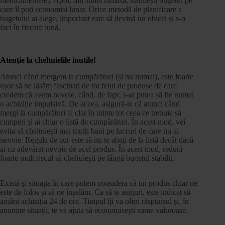
medicamentele). Apoi, din suma rămasă, stabilești bugetul pe
care îl poți economisi lunar. Orice metodă de planificare a
bugetului ai alege, important este să devină un obicei și s-o
faci în fiecare lună.
Atenție la cheltuielile inutile!
Atunci când mergem la cumpărături (și nu numai), este foarte
ușor să ne lăsăm fascinați de tot felul de produse de care
credem că avem nevoie, când, de fapt, s-ar putea să fie numai
o achiziție impulsivă. De aceea, asigură-te că atunci când
mergi la cumpărături ai clar în minte tot ceea ce trebuie să
cumperi și ai chiar o listă de cumpărături. În acest mod, vei
evita să cheltuiești mai mulți bani pe lucruri de care nu ai
nevoie. Regula de aur este să nu te abați de la listă decât dacă
ai cu adevărat nevoie de acel produs. În acest mod, reduci
foarte mult riscul să cheltuiești pe lângă bugetul stabilit.
Există și situația în care putem considera că un produs chiar ne
este de folos și să ne înșelăm. Ca să te asiguri, este indicat să
amâni achiziția 24 de ore. Timpul îți va oferi răspunsul și, în
anumite situații, te va ajuta să economisești sume valoroase.