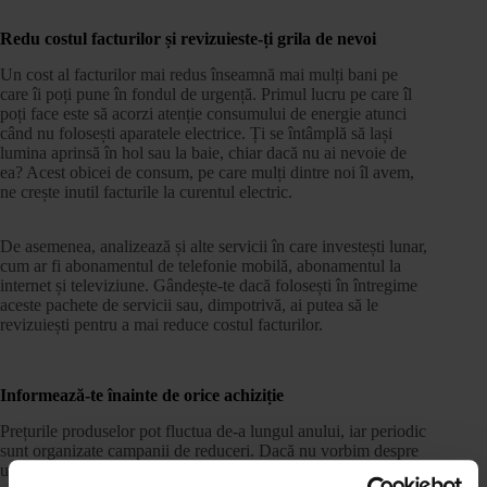
Redu costul facturilor și revizuieste-ți grila de nevoi
Un cost al facturilor mai redus înseamnă mai mulți bani pe
care îi poți pune în fondul de urgență. Primul lucru pe care îl
poți face este să acorzi atenție consumului de energie atunci
când nu folosești aparatele electrice.
Ți se întâmplă să lași
lumina aprinsă în hol sau la baie, chiar dacă nu ai nevoie de
ea? Acest obicei de consum, pe care mulți dintre noi îl avem,
ne crește inutil facturile la curentul electric.
De asemenea, analizează și alte servicii în care investești lunar,
cum ar fi abonamentul de telefonie mobilă, abonamentul la
internet și televiziune. Gândește-te dacă folosești în întregime
aceste pachete de servicii sau, dimpotrivă, ai putea să le
revizuiești pentru a mai reduce costul facturilor.
Informează-te înainte de orice achiziție
Prețurile produselor pot fluctua de-a lungul anului, iar periodic
sunt organizate campanii de reduceri. Dacă nu vorbim despre
un aliment de bază, ci despre mobilă, electronice,