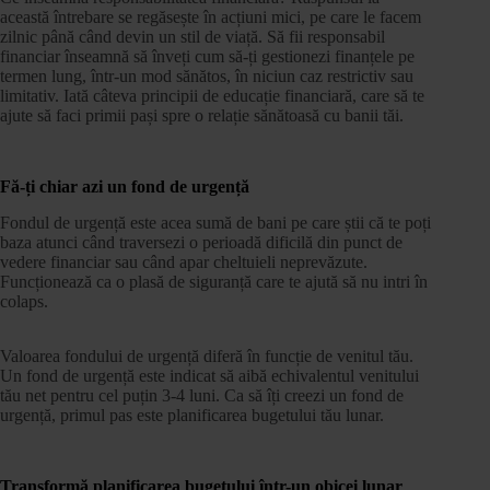
această întrebare se regăsește în acțiuni mici, pe care le facem
zilnic până când devin un stil de viață. Să fii responsabil
financiar înseamnă să înveți cum să-ți gestionezi finanțele pe
termen lung, într-un mod sănătos, în niciun caz restrictiv sau
limitativ. Iată câteva principii de educație financiară, care să te
ajute să faci primii pași spre o relație sănătoasă cu banii tăi.
Fă-ți chiar azi un fond de urgență
Fondul de urgență este acea sumă de bani pe care știi că te poți
baza atunci când traversezi o perioadă dificilă din punct de
vedere financiar sau când apar cheltuieli neprevăzute.
Funcționează ca o plasă de siguranță care te ajută să nu intri în
colaps.
Valoarea fondului de urgență diferă în funcție de venitul tău.
Un fond de urgență este indicat să aibă echivalentul venitului
tău net pentru cel puțin 3-4 luni. Ca să îți creezi un fond de
urgență, primul pas este planificarea bugetului tău lunar.
Transformă planificarea bugetului într-un obicei lunar