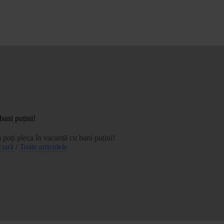
bani puțini!
poți pleca în vacanță cu bani puțini!
ciară
/
Toate articolele