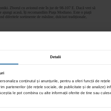
oniki. Zborul cu avionul este în jur de 98-107 E. Dacă vrei să
ce ajungi acasă, îți recomandăm Piața Modiano. Este o piață
d diferitele sortimente de măsline, dulciuri tradiționale,
. Biletul de avion pleacă de la aproximativ 150 E dar, cu
urile sau vei face plimbări cu barca pe Bosfor. O să vezi
coți mulți bani din buzunar. Indiferent că mergi pe litoralul
Detalii
timp înainte. Orice destinație ai alege, poate fi accesibilă la
ieftin dacă alegi să stai la vile turistice sau case ai căror
uri
ie pe www.booking.com
rsonaliza conținutul și anunțurile, pentru a oferi funcții de rețele
im partenerilor (de rețele sociale, de publicitate și de analize) inf
Aceștia le pot combina cu alte informații oferite de tine sau culese 
e-te, cât vei sta în acea încăpere? Noaptea la somn. În rest, vei
 va fi, cu siguranță, mai ieftin. Evită să-ți iei bagaj la cală.