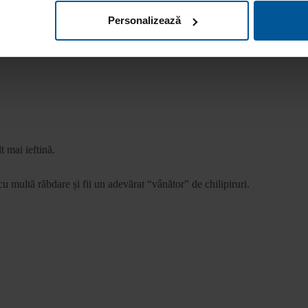
Personalizează
t mai ieftină.
cu multă răbdare și fii un adevărat “vânător” de chilipiruri.