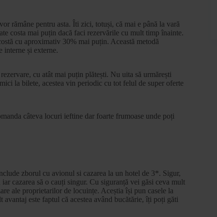
vor rămâne pentru asta. Îti zici, totuși, că mai e până la vară
poate costa mai puțin dacă faci rezervările cu mult timp înainte.
e costă cu aproximativ 30% mai puțin. Această metodă
e interne și externe.
rezervare, cu atât mai puțin plătești. Nu uita să urmărești
ici la bilete, acestea vin periodic cu tot felul de super oferte
comanda câteva locuri ieftine dar foarte frumoase unde poți
nclude zborul cu avionul si cazarea la un hotel de 3*. Sigur,
n iar cazarea să o cauți singur. Cu siguranță vei găsi ceva mult
re ale proprietarilor de locuințe. Aceștia își pun casele la
t avantaj este faptul că acestea având bucătărie, îți poți găti