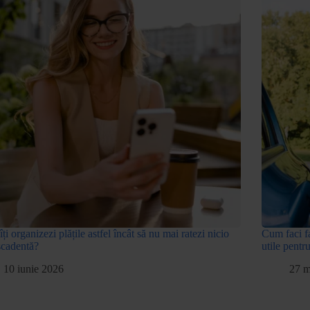
ți organizezi plățile astfel încât să nu mai ratezi nicio
Cum faci fa
scadentă?
utile pentr
10 iunie 2026
27 m