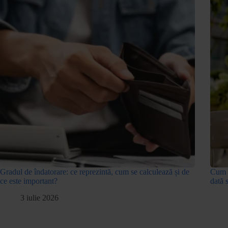
Gradul de îndatorare: ce reprezintă, cum se calculează și de
Cum î
ce este important?
dată 
3 iulie 2026