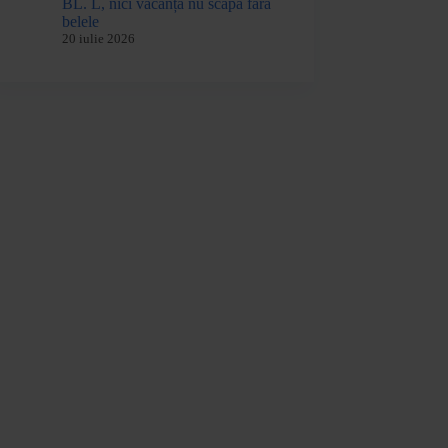
BL. L, nici vacanța nu scapă fără
belele
20 iulie 2026