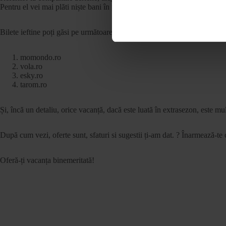
Pentru el vei mai plăti niște bani în plus.
Bilete ieftine poți găsi pe următoarele site-uri:
momondo.ro
vola.ro
esky.ro
tarom.ro
Și, încă un detaliu, orice vacanță, dacă este luată în extrasezon, este mul
După cum vezi, oferte sunt, sfaturi si sugestii ți-am dat. ? Înarmează-te 
Oferă-ți vacanța binemeritată!