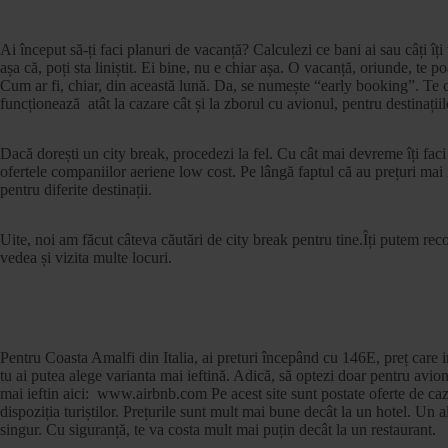
Ai început să-ți faci planuri de vacanță? Calculezi ce bani ai sau câți îți 
așa că, poți sta liniștit. Ei bine, nu e chiar așa. O vacanță, oriunde, te 
Cum ar fi, chiar, din această lună. Da, se numește “early booking”. T
funcționează atât la cazare cât și la zborul cu avionul, pentru destinațiil
Dacă dorești un city break, procedezi la fel. Cu cât mai devreme îți faci 
ofertele companiilor aeriene low cost. Pe lângă faptul că au prețuri mai m
pentru diferite destinații.
Uite, noi am făcut câteva căutări de city break pentru tine.Îți putem re
vedea și vizita multe locuri.
Pentru Coasta Amalfi din Italia, ai preturi începând cu 146E, preț care i
tu ai putea alege varianta mai ieftină. Adică, să optezi doar pentru avio
mai ieftin aici: www.airbnb.com Pe acest site sunt postate oferte de caza
dispoziția turiștilor. Prețurile sunt mult mai bune decât la un hotel. Un al
singur. Cu siguranță, te va costa mult mai puțin decât la un restaurant.