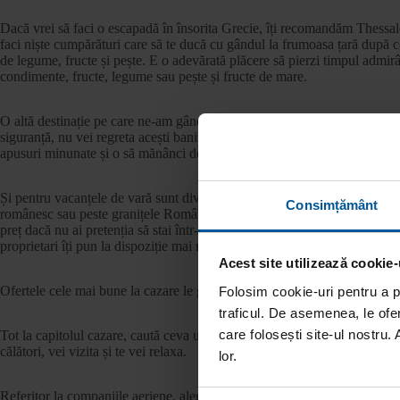
Dacă vrei să faci o escapadă în însorita Grecie, îți recomandăm Thessal
faci niște cumpărături care să te ducă cu gândul la frumoasa țară după 
de legume, fructe și pește. E o adevărată plăcere să pierzi timpul admirân
condimente, fructe, legume sau pește și fructe de mare.
O altă destinație pe care ne-am gândit să ți-o recomandăm, este Istanbul
siguranță, nu vei regreta acești bani după ce vei vizita moscheile, bazar
apusuri minunate și o să mănânci delicioasele baclavale.
Și pentru vacanțele de vară sunt diverse oferte care nu te vor obliga să s
Consimțământ
românesc sau peste granițele României, rezervarea trebuie facuta cu mult 
preț dacă nu ai pretenția să stai într-un hotel de 5 stele. Poate fi mult mai 
proprietari îți pun la dispoziție mai multe camere.
Acest site utilizează cookie-
Ofertele cele mai bune la cazare le găsești fie pe www.airbnb.com, f
Folosim cookie-uri pentru a pe
traficul. De asemenea, le ofer
care folosești site-ul nostru. 
Tot la capitolul cazare, caută ceva unde știi sigur că este curat. Gândeșt
călători, vei vizita și te vei relaxa.
lor.
Referitor la companiile aeriene, alege-le pe cele low cost. Biletul de avion