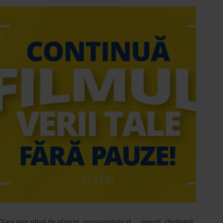
Vara este plină de planuri, spontaneitate și… uneori, cheltuieli