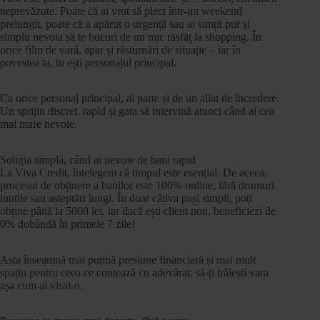
neprevăzute. Poate că ai vrut să pleci într-un weekend
prelungit, poate că a apărut o urgență sau ai simțit pur și
simplu nevoia să te bucuri de un mic răsfăț la shopping. În
orice film de vară, apar și răsturnări de situație – iar în
povestea ta, tu ești personajul principal.
Ca orice personaj principal, ai parte și de un aliat de încredere.
Un sprijin discret, rapid și gata să intervină atunci când ai cea
mai mare nevoie.
Soluția simplă, când ai nevoie de bani rapid
La Viva Credit, înțelegem că timpul este esențial. De aceea,
procesul de obținere a banilor este 100% online, fără drumuri
inutile sau așteptări lungi. În doar câțiva pași simpli, poți
obține până la 5000 lei, iar dacă ești client nou, beneficiezi de
0% dobândă în primele 7 zile!
Asta înseamnă mai puțină presiune financiară și mai mult
spațiu pentru ceea ce contează cu adevărat: să-ți trăiești vara
așa cum ai visat-o.