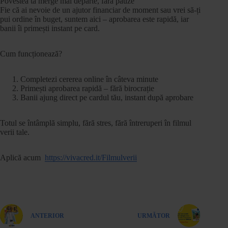
Povestea ta merge mai departe, fără pauze
Fie că ai nevoie de un ajutor financiar de moment sau vrei să-ți
pui ordine în buget, suntem aici – aprobarea este rapidă, iar
banii îi primești instant pe card.
Cum funcționează?
Completezi cererea online în câteva minute
Primești aprobarea rapidă – fără birocrație
Banii ajung direct pe cardul tău, instant după aprobare
Totul se întâmplă simplu, fără stres, fără întreruperi în filmul
verii tale.
Aplică acum
https://vivacred.it/Filmulverii
ANTERIOR
URMĂTOR