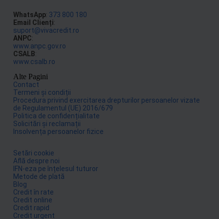
WhatsApp
:
373 800 180
Email Clienți
:
suport@vivacredit.ro
ANPC
:
www.anpc.gov.ro
CSALB
:
www.csalb.ro
Alte Pagini
Contact
Termeni și condiții
Procedura privind exercitarea drepturilor persoanelor vizate
de Regulamentul (UE) 2016/679
Politica de confidențialitate
Solicitări și reclamații
Insolvența persoanelor fizice
Setări cookie
Află despre noi
IFN-eza pe înțelesul tuturor
Metode de plată
Blog
Credit în rate
Credit online
Credit rapid
Credit urgent