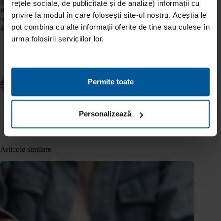
înregistrată în Registrul General al Băncii Naţionale a
rețele sociale, de publicitate și de analize) informații cu
României cu numărul RG-PJR-41-110267 și în Registrul
privire la modul în care folosești site-ul nostru. Aceștia le
Special al Băncii Naționale a României cu numărul RS-PJR-
pot combina cu alte informații oferite de tine sau culese în
41-110103.
urma folosirii serviciilor lor.
Permite toate
ANTERIOR
URMĂTOR
Personalizează
Articole similare