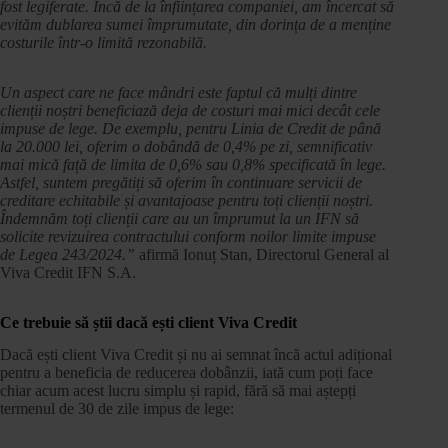
fost legiferate. Încă de la înființarea companiei, am încercat să
evităm dublarea sumei împrumutate, din dorința de a menține
costurile într-o limită rezonabilă.
Un aspect care ne face mândri este faptul că mulți dintre
clienții noștri beneficiază deja de costuri mai mici decât cele
impuse de lege. De exemplu, pentru Linia de Credit de până
la 20.000 lei, oferim o dobândă de 0,4% pe zi, semnificativ
mai mică față de limita de 0,6% sau 0,8% specificată în lege.
Astfel, suntem pregătiți să oferim în continuare servicii de
creditare echitabile și avantajoase pentru toți clienții noștri.
Îndemnăm toți clienții care au un împrumut la un IFN să
solicite revizuirea contractului conform noilor limite impuse
de Legea 243/2024.”
afirmă Ionuț Stan, Directorul General al
Viva Credit IFN S.A.
Ce trebuie să știi dacă ești client Viva Credit
Dacă ești client Viva Credit și nu ai semnat încă actul adițional
pentru a beneficia de reducerea dobânzii, iată cum poți face
chiar acum acest lucru simplu și rapid, fără să mai aștepți
termenul de 30 de zile impus de lege: