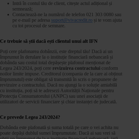
Intră în contul tău de client, citește actul adițional și
semnează;
Contactează-ne la numărul de telefon 021 303 0080 sau
pe e-mail pe adresa
suport@vivacredit.ro
și te vom ajuta
cu tot procesul de semnare.
Ce trebuie să știi dacă ești clientul unui alt IFN
Poți cere plafonarea dobânzii, este dreptul tău! Dacă ai un
împrumut în derulare la o instituție financiară nebancară și
dobânda sau costul total depășește plafonul menționat de
Legea 243/2024, poți cere
revizuirea contractului
conform
noilor limite impuse. Creditorul (compania de la care ai obținut
împrumutul) este obligat să transmită în scris o propunere de
revizuire a contractului. Dacă nu ajungi la o soluție amiabilă
cu instituția, poți să te adresezi Autorității Naționale pentru
Protecția Consumatorului (ANPC) sau unei asociații de
utilizatori de servicii financiare și chiar instanței de judecată.
Ce prevede Legea 243/2024?
Dobânda este plafonată și suma totală pe care o vei achita nu
poate depăși dublul sumei împrumutate. Dacă ai sau vrei să
obții un împrumut de la o instituție financiară nebancară, iată