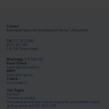
Contact
Bulevardul Iancu de Hunedoara 8 Sector 1, Bucureşti
Tel
:
021 303 0080
0372 402 500
L-D: 24/7 (non-stop)
WhatsApp
:
373 800 180
Email Clienți
:
suport@vivacredit.ro
ANPC
:
www.anpc.gov.ro
CSALB
:
www.csalb.ro
Alte Pagini
Contact
Termeni și condiții
Procedura privind exercitarea drepturilor persoanelor vizate
de Regulamentul (UE) 2016/679