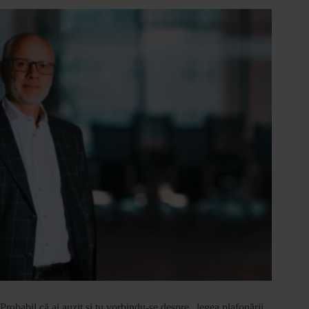
Probabil că ai auzit și tu vorbindu-se despre „legea plafonării