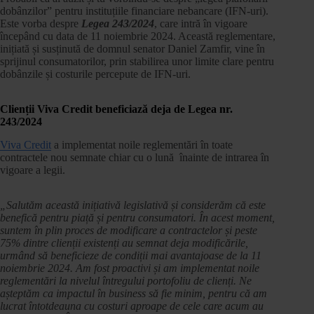
dobânzilor” pentru instituțiile financiare nebancare (IFN-uri).
Este vorba despre
Legea 243/2024
, care intră în vigoare
începând cu data de 11 noiembrie 2024. Această reglementare,
inițiată și susținută de domnul senator Daniel Zamfir, vine în
sprijinul consumatorilor, prin stabilirea unor limite clare pentru
dobânzile și costurile percepute de IFN-uri.
Clienții Viva Credit beneficiază deja de Legea nr.
243/2024
Viva Credit
a implementat noile reglementări în toate
contractele nou semnate chiar cu o lună înainte de intrarea în
vigoare a legii.
„Salutăm această inițiativă legislativă și considerăm că este
benefică pentru piață și pentru consumatori. În acest moment,
suntem în plin proces de modificare a contractelor și peste
75% dintre clienții existenți au semnat deja modificările,
urmând să beneficieze de condiții mai avantajoase de la 11
noiembrie 2024. Am fost proactivi și am implementat noile
reglementări la nivelul întregului portofoliu de clienți.
Ne
așteptăm ca impactul în business să fie minim, pentru că am
lucrat întotdeauna cu costuri aproape de cele care acum au