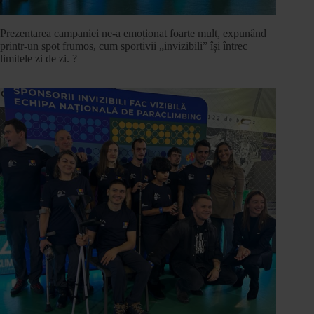
Prezentarea campaniei ne-a emoționat foarte mult, expunând
printr-un spot frumos, cum sportivii „invizibili” își întrec
limitele zi de zi. ?