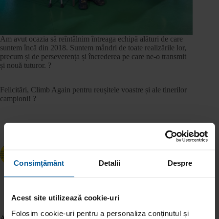
Am avut ocazia să reîntâlnim întreaga echipă alături de care
suntem încă din 2018. Suntem mândri de toate realizările lor,
precum și de perseverența și încrederea pe care ne-o transmit
și nouă tuturor. ?
Felicitări, Climb Again pentru reușitele voastre și ale tinerilor
campioni! ?
ANTERIOR
URMĂTOR
Consimțământ
Detalii
Despre
Acest site utilizează cookie-uri
Folosim cookie-uri pentru a personaliza conținutul și
Articole similare