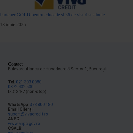
Partener GOLD pentru educație și 36 de visuri susținute
13 iunie 2025
Contact
Bulevardul Iancu de Hunedoara 8 Sector 1, Bucureşti
Tel
:
021 303 0080
0372 402 500
L-D: 24/7 (non-stop)
WhatsApp
:
373 800 180
Email Clienți
:
suport@vivacredit.ro
ANPC
:
www.anpc.gov.ro
CSALB
:
www.csalb.ro