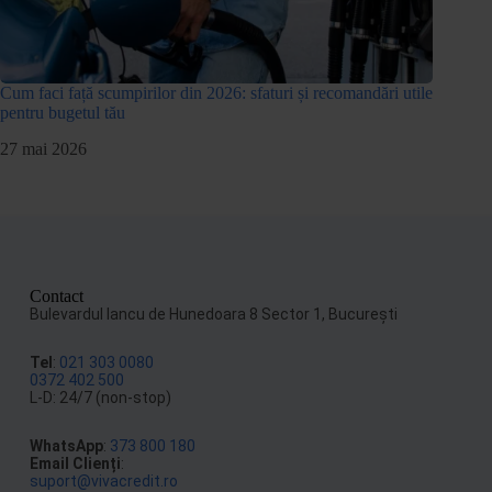
Cum faci față scumpirilor din 2026: sfaturi și recomandări utile
pentru bugetul tău
27 mai 2026
Contact
Bulevardul Iancu de Hunedoara 8 Sector 1, Bucureşti
Tel
:
021 303 0080
0372 402 500
L-D: 24/7 (non-stop)
WhatsApp
:
373 800 180
Email Clienți
:
suport@vivacredit.ro