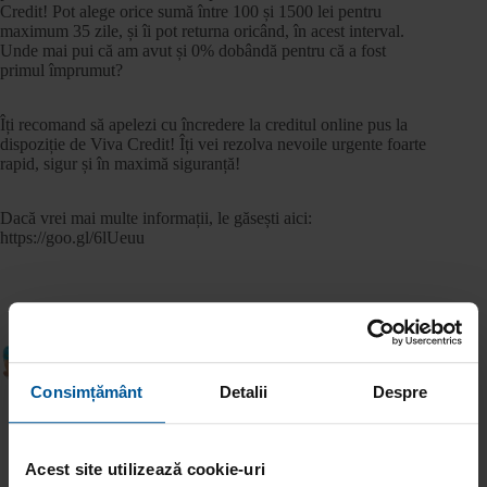
Credit! Pot alege orice sumă între 100 și 1500 lei pentru
maximum 35 zile, și îi pot returna oricând, în acest interval.
Unde mai pui că am avut și 0% dobândă pentru că a fost
primul împrumut?
Îți recomand să apelezi cu încredere la creditul online pus la
dispoziție de Viva Credit! Îți vei rezolva nevoile urgente foarte
rapid, sigur și în maximă siguranță!
Dacă vrei mai multe informații, le găsești aici:
https://goo.gl/6lUeuu
ANTERIOR
URMĂTOR
Consimțământ
Detalii
Despre
Acest site utilizează cookie-uri