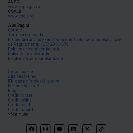
ANPC
:
www.anpc.gov.ro
CSALB
:
www.csalb.ro
Alte Pagini
Contact
Termeni și condiții
Procedura privind exercitarea drepturilor persoanelor vizate
de Regulamentul (UE) 2016/679
Politica de confidențialitate
Solicitări și reclamații
Insolvența persoanelor fizice
Setări cookie
Află despre noi
IFN-eza pe înțelesul tuturor
Metode de plată
Blog
Credit în rate
Credit online
Credit rapid
Credit urgent
Mai multe