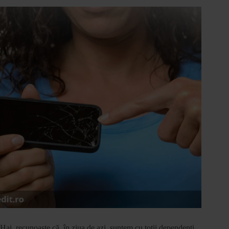
Hai, recunoaște că, în ziua de azi, suntem cu toții dependenți