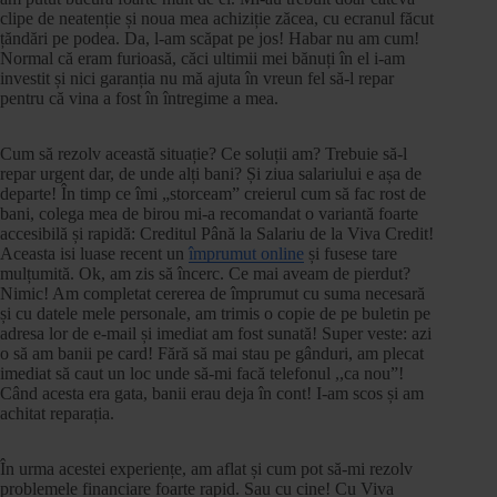
clipe de neatenție și noua mea achiziție zăcea, cu ecranul făcut
țăndări pe podea. Da, l-am scăpat pe jos! Habar nu am cum!
Normal că eram furioasă, căci ultimii mei bănuți în el i-am
investit și nici garanția nu mă ajuta în vreun fel să-l repar
pentru că vina a fost în întregime a mea.
Cum să rezolv această situație? Ce soluții am? Trebuie să-l
repar urgent dar, de unde alți bani? Și ziua salariului e așa de
departe! În timp ce îmi „storceam” creierul cum să fac rost de
bani, colega mea de birou mi-a recomandat o variantă foarte
accesibilă și rapidă: Creditul Până la Salariu de la Viva Credit!
Aceasta isi luase recent un
împrumut online
și fusese tare
mulțumită. Ok, am zis să încerc. Ce mai aveam de pierdut?
Nimic! Am completat cererea de împrumut cu suma necesară
și cu datele mele personale, am trimis o copie de pe buletin pe
adresa lor de e-mail și imediat am fost sunată! Super veste: azi
o să am banii pe card! Fără să mai stau pe gânduri, am plecat
imediat să caut un loc unde să-mi facă telefonul ,,ca nou”!
Când acesta era gata, banii erau deja în cont! I-am scos și am
achitat reparația.
În urma acestei experiențe, am aflat și cum pot să-mi rezolv
problemele financiare foarte rapid. Sau cu cine! Cu Viva