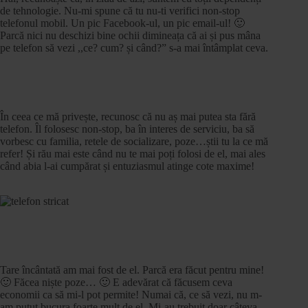
de tehnologie. Nu-mi spune că tu nu-ti verifici non-stop
telefonul mobil. Un pic Facebook-ul, un pic email-ul! 🙂
Parcă nici nu deschizi bine ochii dimineața că ai și pus mâna
pe telefon să vezi ,,ce? cum? și când?” s-a mai întâmplat ceva.
În ceea ce mă privește, recunosc că nu aș mai putea sta fără
telefon. Îl folosesc non-stop, ba în interes de serviciu, ba să
vorbesc cu familia, retele de socializare, poze…știi tu la ce mă
refer! Și rău mai este când nu te mai poți folosi de el, mai ales
când abia l-ai cumpărat și entuziasmul atinge cote maxime!
Tare încântată am mai fost de el. Parcă era făcut pentru mine!
🙂 Făcea niște poze… 🙂 E adevărat că făcusem ceva
economii ca să mi-l pot permite! Numai că, ce să vezi, nu m-
am putut bucura foarte mult de el. Mi-au trebuit doar câteva