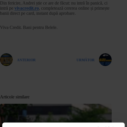
Din fericire, Andrei știe ce are de făcut: nu intră în panică, ci
intră pe
vivacredit.ro
, completează cererea online și primește
banii direct pe card, instant după aprobare.
Viva Credit. Bani pentru Belele.
ANTERIOR
URMĂTOR
Articole similare