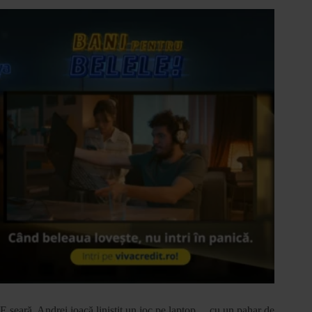
E seară. Andrei joacă liniștit un joc pe laptop… cu un pahar de