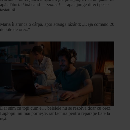
apă alături. Până când —
splash!
— apa ajunge direct peste
tastatură.
Maria îi aruncă o cârpă, apoi adaugă râzând: „Deja comand 20
de kile de orez.”
Dar știm cu toții cum e… belelele nu se rezolvă doar cu orez.
Laptopul nu mai pornește, iar factura pentru reparație bate la
ușă.