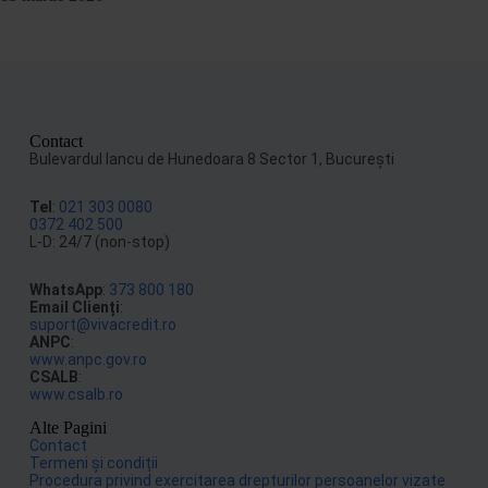
Contact
Bulevardul Iancu de Hunedoara 8 Sector 1, Bucureşti
Tel
:
021 303 0080
0372 402 500
L-D: 24/7 (non-stop)
WhatsApp
:
373 800 180
Email Clienți
:
suport@vivacredit.ro
ANPC
:
www.anpc.gov.ro
CSALB
:
www.csalb.ro
Alte Pagini
Contact
Termeni și condiții
Procedura privind exercitarea drepturilor persoanelor vizate