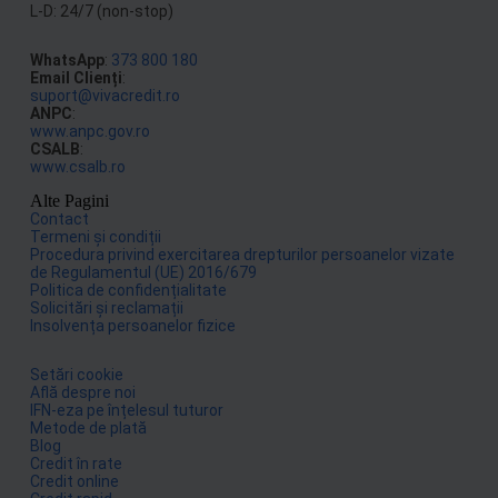
L-D: 24/7 (non-stop)
WhatsApp
:
373 800 180
Email Clienți
:
suport@vivacredit.ro
ANPC
:
www.anpc.gov.ro
CSALB
:
www.csalb.ro
Alte Pagini
Contact
Termeni și condiții
Procedura privind exercitarea drepturilor persoanelor vizate
de Regulamentul (UE) 2016/679
Politica de confidențialitate
Solicitări și reclamații
Insolvența persoanelor fizice
Setări cookie
Află despre noi
IFN-eza pe înțelesul tuturor
Metode de plată
Blog
Credit în rate
Credit online