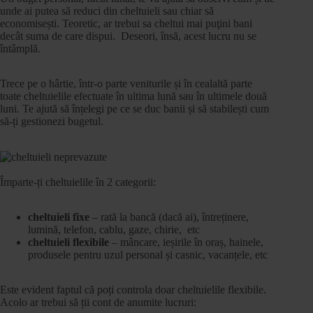
unde ai putea să reduci din cheltuieli sau chiar să
economisești. Teoretic, ar trebui sa cheltui mai puţini bani
decât suma de care dispui. Deseori, însă, acest lucru nu se
întâmplă.
Trece pe o hârtie, într-o parte veniturile și în cealaltă parte
toate cheltuielile efectuate în ultima lună sau în ultimele două
luni. Te ajută să înțelegi pe ce se duc banii și să stabilești cum
să-ți gestionezi bugetul.
Împarte-ți cheltuielile în 2 categorii:
cheltuieli fixe
– rată la bancă (dacă ai), întreținere,
lumină, telefon, cablu, gaze, chirie, etc
cheltuieli flexibile
– mâncare, ieșirile în oraș, hainele,
produsele pentru uzul personal și casnic, vacanțele, etc
Este evident faptul că poți controla doar cheltuielile flexibile.
Acolo ar trebui să ții cont de anumite lucruri: