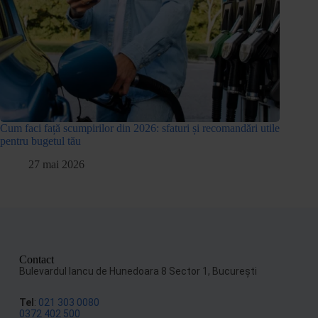
Cum faci față scumpirilor din 2026: sfaturi și recomandări utile
pentru bugetul tău
27 mai 2026
Contact
Bulevardul Iancu de Hunedoara 8 Sector 1, Bucureşti
Tel
:
021 303 0080
0372 402 500