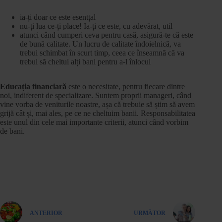
ia-ți doar ce este esentțal
nu-ți lua ce-ți place! Ia-ți ce este, cu adevărat, util
atunci când cumperi ceva pentru casă, asigură-te că este
de bună calitate. Un lucru de calitate îndoielnică, va
trebui schimbat în scurt timp, ceea ce înseamnă că va
trebui să cheltui alți bani pentru a-l înlocui
Educația financiară
este o necesitate, pentru fiecare dintre
noi, indiferent de specializare. Suntem proprii manageri, când
vine vorba de veniturile noastre, așa că trebuie să știm să avem
grijă cât și, mai ales, pe ce ne cheltuim banii. Responsabilitatea
este unul din cele mai importante criterii, atunci când vorbim
de bani.
ANTERIOR
URMĂTOR