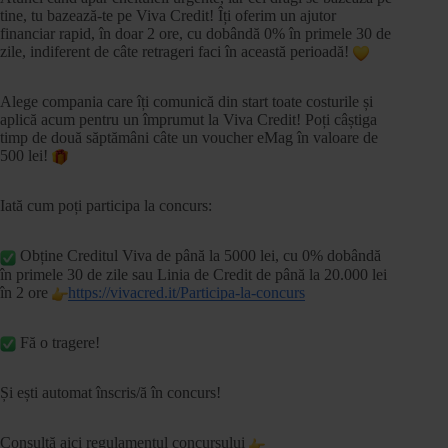
tine, tu bazează-te pe Viva Credit! Îți oferim un ajutor
financiar rapid, în doar 2 ore, cu dobândă 0% în primele 30 de
zile, indiferent de câte retrageri faci în această perioadă!
Alege compania care îți comunică din start toate costurile și
aplică acum pentru un împrumut la Viva Credit! Poți câștiga
timp de două săptămâni câte un voucher eMag în valoare de
500 lei!
Iată
cum poți participa la concurs:
Obține Creditul Viva de până la 5000 lei, cu 0% dobândă
în primele 30 de zile sau Linia de Credit de până la 20.000 lei
în 2 ore
https://vivacred.it/Participa-la-concurs
Fă o tragere!
Și ești automat înscris/ă în concurs!
Consultă aici regulamentul concursului