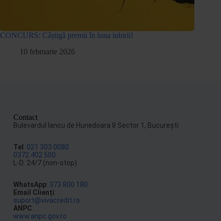
CONCURS: Câștigă premii în luna iubirii!
10 februarie 2026
Contact
Bulevardul Iancu de Hunedoara 8 Sector 1, Bucureşti
Tel
:
021 303 0080
0372 402 500
L-D: 24/7 (non-stop)
WhatsApp
:
373 800 180
Email Clienți
:
suport@vivacredit.ro
ANPC
:
www.anpc.gov.ro