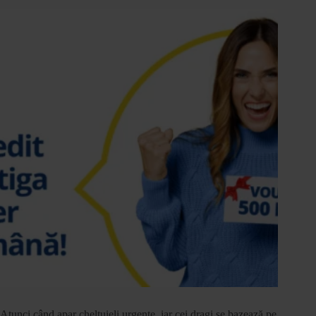
Atunci când apar cheltuieli urgente, iar cei dragi se bazează pe