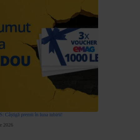
âștigă premii în luna iubirii!
ie 2026