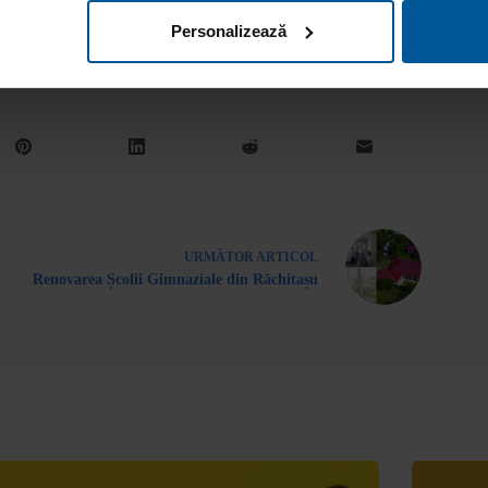
Personalizează
URMĂTOR
ARTICOL
Renovarea Școlii Gimnaziale din Răchitașu