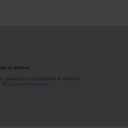
le de sărbători!
jutorul tău la cumpărăturile de sărbători!
Câștigători concursuri