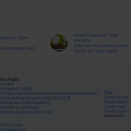
Pastila Financiară
,
Toate
inanciară
,
Toate
articolele
Află cum economisești curent
de împrumuți bani?
electric în 7 pași simpli!
Alte Pagini
Contact
Termeni și condiții
Blog
Procedura privind exercitarea drepturilor persoanelor
Credit în rate
vizate de Regulamentul (UE) 2016/679
Credit online
Politica de confidențialitate
Credit rapid
olicitări și reclamații
Credit urgent
Insolvența persoanelor fizice
Mai multe
Setări cookie
Află despre noi