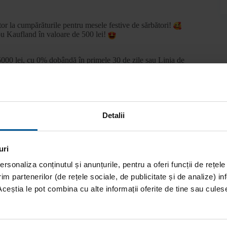
tor la cumpărăturile pentru mesele festive de sărbători!
dou Kaufland în valoare de 500 lei!
000 lei, cu 0% dobândă în primele 30 de zile sau Linia de
e8J
brie și pe 13 decembrie!
Detalii
uri
rsonaliza conținutul și anunțurile, pentru a oferi funcții de rețele
im partenerilor (de rețele sociale, de publicitate și de analize) inf
Aceștia le pot combina cu alte informații oferite de tine sau culese 