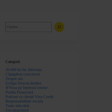
Categorii
20.000 lei fac diferența
Câștigători concursuri
Despre noi
Echipa Descurcăreților
IFNeza pe înțelesul tuturor
Pastila Financiară
Podcast cu clienții Viva Credit
Responsabilitate sociala
Toate articolele
Uncategorized