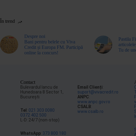
În trend
Despre noi
Pastila F
Bani pentru belele cu Viva
articolele
Credit și Europa FM. Participă
Tu de un
online la concurs!
Contact
Bulevardul Iancu de
Email Clienți
:
Hunedoara 8 Sector 1,
suport@vivacredit.ro
Bucureşti
ANPC
:
www.anpc.gov.ro
CSALB
:
Tel
:
021 303 0080
www.csalb.ro
S
0372 402 500
L-D: 24/7 (non-stop)
WhatsApp
:
373 800 180