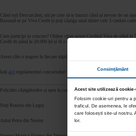
Când ești Descurcăreț, știi pe cine să te bazezi când ai nevoie de un aju
Bazează-te pe Viva Credit și poți câștiga unul dintre cele 3 carduri ca
Cum participi la concurs? Obține chiar acum Creditul Viva de până la 5
Credit de până la 20.000 lei și fă o tragere!
https://vivacred.it/47Kw
Avem câte o tragere în fiecare săptămână: pe 29 noiembrie, pe 6 decem
Consimțământ
Iată
aici
regulamentul concursului!
Acest site utilizează cookie-
Felicitări câștigătorilor și spor la cumpărături!
Folosim cookie-uri pentru a pe
Nuți Rotariu din Lugoj
traficul. De asemenea, le ofer
care folosești site-ul nostru. 
lor.
Antal Petru din Neamț
Negrea Monica Florina din Timișoara