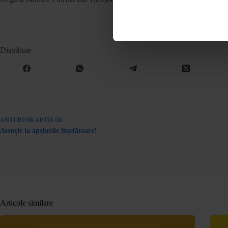
Distribuie
ANTERIOR
ARTICOL
Atenție la apelurile înșelătoare!
Articole similare