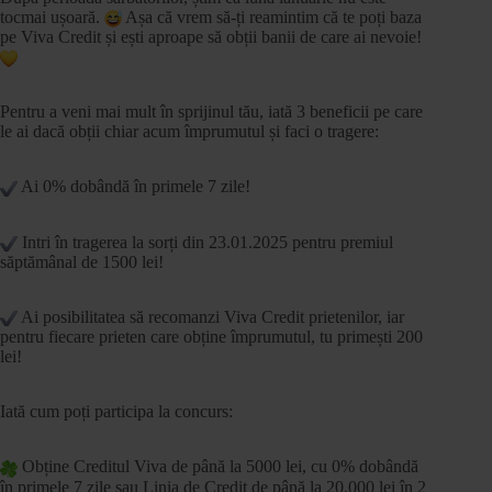
tocmai ușoară.
Așa că vrem să-ți reamintim că te poți baza
pe Viva Credit și ești aproape să obții banii de care ai nevoie!
Pentru a veni mai mult în sprijinul tău, iată 3 beneficii pe care
le ai dacă obții chiar acum împrumutul și faci o tragere:
Ai
0% dobândă în primele 7 zile!
Intri în tragerea la sorți din 23.01.2025 pentru premiul
săptămânal de 1500 lei!
Ai posibilitatea să recomanzi Viva Credit prietenilor, iar
pentru fiecare prieten care obține împrumutul, tu primești 200
lei!
Iată cum poți participa la concurs:
Obține Creditul Viva de până la 5000 lei, cu 0% dobândă
în primele 7 zile sau Linia de Credit de până la 20.000 lei în 2