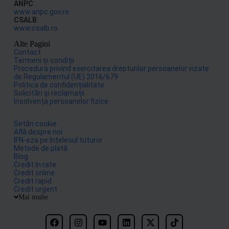
ANPC
:
www.anpc.gov.ro
CSALB
:
www.csalb.ro
Alte Pagini
Contact
Termeni și condiții
Procedura privind exercitarea drepturilor persoanelor vizate
de Regulamentul (UE) 2016/679
Politica de confidențialitate
Solicitări și reclamații
Insolvența persoanelor fizice
Setări cookie
Află despre noi
IFN-eza pe înțelesul tuturor
Metode de plată
Blog
Credit în rate
Credit online
Credit rapid
Credit urgent
Mai multe