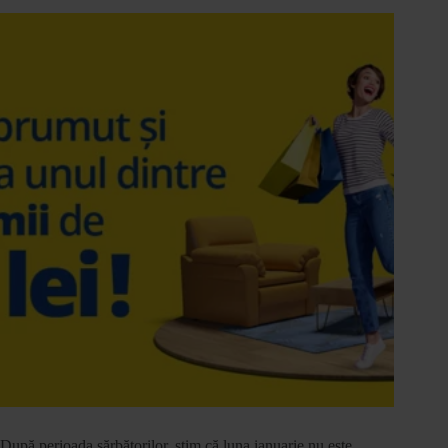
După perioada sărbătorilor, știm că luna ianuarie nu este