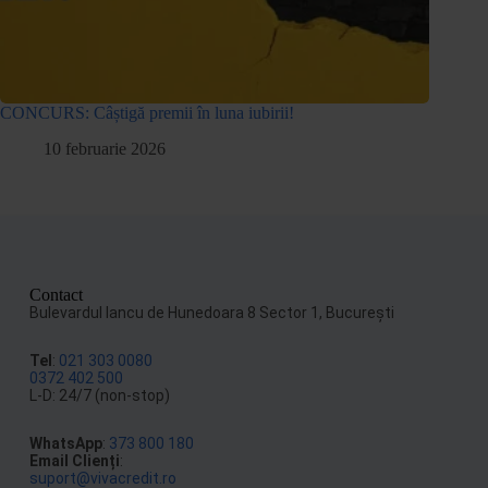
CONCURS: Câștigă premii în luna iubirii!
10 februarie 2026
Contact
Bulevardul Iancu de Hunedoara 8 Sector 1, Bucureşti
Tel
:
021 303 0080
0372 402 500
L-D: 24/7 (non-stop)
WhatsApp
:
373 800 180
Email Clienți
:
suport@vivacredit.ro