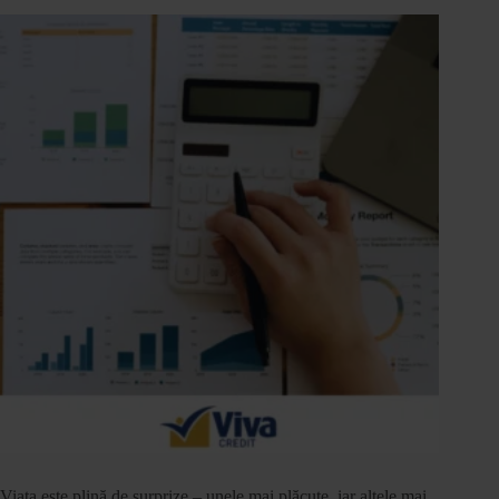
Viața este plină de surprize – unele mai plăcute, iar altele mai