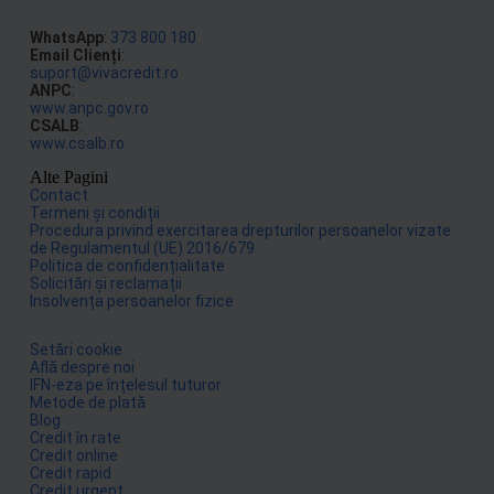
WhatsApp
:
373 800 180
Email Clienți
:
suport@vivacredit.ro
ANPC
:
www.anpc.gov.ro
CSALB
:
www.csalb.ro
Alte Pagini
Contact
Termeni și condiții
Procedura privind exercitarea drepturilor persoanelor vizate
de Regulamentul (UE) 2016/679
Politica de confidențialitate
Solicitări și reclamații
Insolvența persoanelor fizice
Setări cookie
Află despre noi
IFN-eza pe înțelesul tuturor
Metode de plată
Blog
Credit în rate
Credit online
Credit rapid
Credit urgent