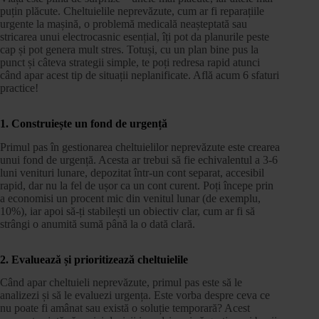
puțin plăcute. Cheltuielile neprevăzute, cum ar fi reparațiile
urgente la mașină, o problemă medicală neașteptată sau
stricarea unui electrocasnic esențial, îți pot da planurile peste
cap și pot genera mult stres. Totuși, cu un plan bine pus la
punct și câteva strategii simple, te poți redresa rapid atunci
când apar acest tip de situații neplanificate. Află acum 6 sfaturi
practice!
1. Construiește un fond de urgență
Primul pas în gestionarea cheltuielilor neprevăzute este crearea
unui fond de urgență. Acesta ar trebui să fie echivalentul a 3-6
luni venituri lunare, depozitat într-un cont separat, accesibil
rapid, dar nu la fel de ușor ca un cont curent. Poți începe prin
a economisi un procent mic din venitul lunar (de exemplu,
10%), iar apoi să-ți stabilești un obiectiv clar, cum ar fi să
strângi o anumită sumă până la o dată clară.
2. Evaluează și prioritizează cheltuielile
Când apar cheltuieli neprevăzute, primul pas este să le
analizezi și să le evaluezi urgența. Este vorba despre ceva ce
nu poate fi amânat sau există o soluție temporară? Acest