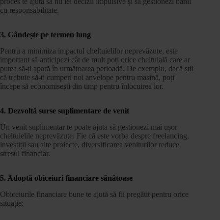
proces te ajută să nu iei decizii impulsive și să gestionezi banii
cu responsabilitate.
3. Gândește pe termen lung
Pentru a minimiza impactul cheltuielilor neprevăzute, este
important să anticipezi cât de mult poți orice cheltuială care ar
putea să-ți apară în următoarea perioadă. De exemplu, dacă știi
că trebuie să-ți cumperi noi anvelope pentru mașină, poți
începe să economisești din timp pentru înlocuirea lor.
4. Dezvoltă surse suplimentare de venit
Un venit suplimentar te poate ajuta să gestionezi mai ușor
cheltuielile neprevăzute. Fie că este vorba despre freelancing,
investiții sau alte proiecte, diversificarea veniturilor reduce
stresul financiar.
5. Adoptă obiceiuri financiare sănătoase
Obiceiurile financiare bune te ajută să fii pregătit pentru orice
situație: