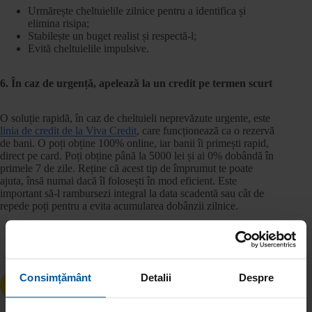
Urmărește cheltuielile zilnice pentru a identifica și
elimina risipa;
Stabilește un buget realist și respectă-l;
Evită cheltuielile impulsive.
6. În caz de urgență, apelează la un credit pe termen scurt
O soluție rapidă, în caz de cheltuieli neprevăzute urgente, este
linia de credit de la Viva Credit
, care funcționează ca o rezervă
de bani. O poți obține 100% online, iar banii îi primești rapid,
direct pe card. Poți obține până la 5000 lei și ai 0% dobândă în
primele 7 de zile. Reține că acest tip de împrumut te poate
ajuta, însă numai dacă îl folosești în mod eficient. Este
important să-l rambursezi integral la data scadentă sau cât de
repede poți pentru a evita acumularea dobânzii zilnice.
Consimțământ
Detalii
Despre
ANTERIOR
URMĂTOR