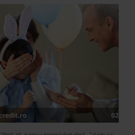
“Mami, tati, aș vrea ca iepurașul să-mi aducă…” și gata, s-a