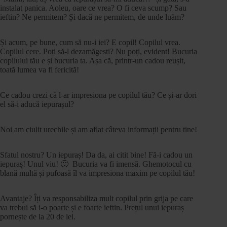
instalat panica. Aoleu, oare ce vrea? O fi ceva scump? Sau
ieftin? Ne permitem? Și dacă ne permitem, de unde luăm?
Și acum, pe bune, cum să nu-i iei? E copil! Copilul vrea.
Copilul cere. Poți să-l dezamăgesti? Nu poți, evident! Bucuria
copilului tău e și bucuria ta. Așa că, printr-un cadou reușit,
toată lumea va fi fericită!
Ce cadou crezi că l-ar impresiona pe copilul tău? Ce și-ar dori
el să-i aducă iepurașul?
Noi am ciulit urechile și am aflat câteva informații pentru tine!
Sfatul nostru? Un iepuraș! Da da, ai citit bine! Fă-i cadou un
iepuraș! Unul viu! 🙂 Bucuria va fi imensă. Ghemotocul cu
blană multă și pufoasă îl va impresiona maxim pe copilul tău!
Avantaje? Îți va responsabiliza mult copilul prin grija pe care
va trebui să i-o poarte și e foarte ieftin. Prețul unui iepuraș
pornește de la 20 de lei.