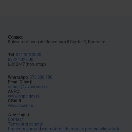
Contact
Bulevardul Iancu de Hunedoara 8 Sector 1, Bucureşti
Tel
:
021 303 0080
0372 402 500
L-D: 24/7 (non-stop)
WhatsApp
:
373 800 180
Email Clienți
:
suport@vivacredit.ro
ANPC
:
www.anpc.gov.ro
CSALB
:
www.csalb.ro
Alte Pagini
Contact
Termeni și condiții
Procedura privind exercitarea drepturilor persoanelor vizate