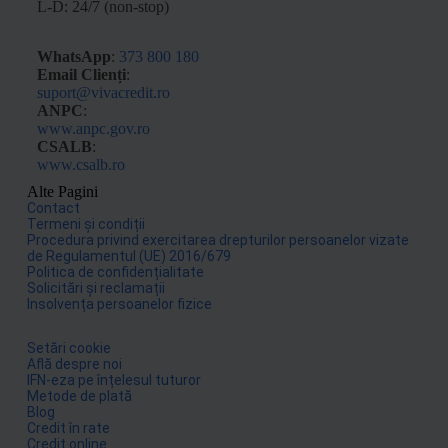
L-D: 24/7 (non-stop)
WhatsApp
:
373 800 180
Email Clienți
:
suport@vivacredit.ro
ANPC
:
www.anpc.gov.ro
CSALB
:
www.csalb.ro
Alte Pagini
Contact
Termeni și condiții
Procedura privind exercitarea drepturilor persoanelor vizate
de Regulamentul (UE) 2016/679
Politica de confidențialitate
Solicitări și reclamații
Insolvența persoanelor fizice
Setări cookie
Află despre noi
IFN-eza pe înțelesul tuturor
Metode de plată
Blog
Credit în rate
Credit online