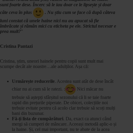
sunt foarte dese. Încerc să le iau doar ce le lipsește și doar
câte ceva în plus
. Nu știu cum se face că după câteva
luni constat că unele haine nici nu au apucat să fie
îmbrăcate și rămân mici cu eticheta pe ele. Strictul necesar e
prea mult?
”
Cristina Pantazi
Cristina, știm, uneori hainele pentru copii sunt mult mai
scumpe decât ale noastre…ale adulților. Așa că:
Urmărește reducerile
. Acestea sunt atât de dese încât
chiar nu ai cum să le ratezi. :
Nici măcar nu
trebuie să aștepți sfârșitul sezonului că li se taie foarte
rapid din prețurile piperate. De obicei, colecțiile noi
trebuie evitate pentru că acolo clar trebuie să scoți mulți
bani din buzunar.
Fă-ți lista de cumpărături
. Da, exact ca atunci când
mergi să cumperi de mâncare. Aceeași metodă aplic-o și
la haine. Și, cel mai important, nu te abate de la acea