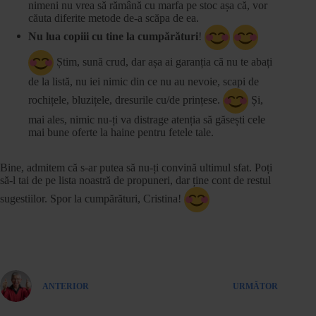
nimeni nu vrea să rămână cu marfa pe stoc așa că, vor
căuta diferite metode de-a scăpa de ea.
Nu lua copiii cu tine la cumpărături
!
Știm, sună crud, dar așa ai garanția că nu te abați
de la listă, nu iei nimic din ce nu au nevoie, scapi de
rochițele, bluzițele, dresurile cu/de prințese.
Și,
mai ales, nimic nu-ți va distrage atenția să găsești cele
mai bune oferte la haine pentru fetele tale.
Bine, admitem că s-ar putea să nu-ți convină ultimul sfat. Poți
să-l tai de pe lista noastră de propuneri, dar ține cont de restul
sugestiilor. Spor la cumpărături, Cristina!
ANTERIOR
URMĂTOR