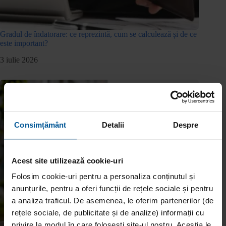
Gradul de îndatorare: ce reprezintă, cum se calculează și de ce
este important?
3 iulie 2026
Consimțământ
Detalii
Despre
Acest site utilizează cookie-uri
Folosim cookie-uri pentru a personaliza conținutul și
anunțurile, pentru a oferi funcții de rețele sociale și pentru
a analiza traficul. De asemenea, le oferim partenerilor (de
rețele sociale, de publicitate și de analize) informații cu
privire la modul în care folosești site-ul nostru. Aceștia le