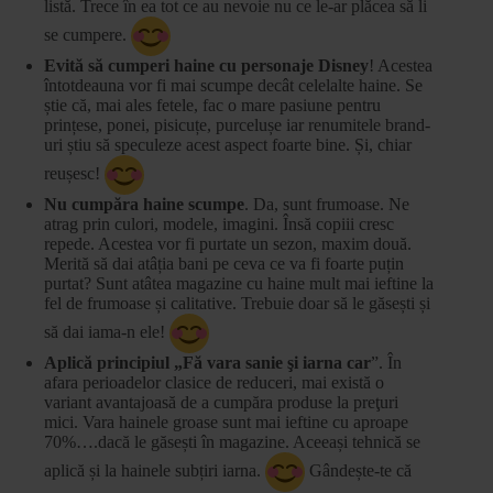
listă. Trece în ea tot ce au nevoie nu ce le-ar plăcea să li
se cumpere.
Evită să cumperi haine cu personaje Disney
! Acestea
întotdeauna vor fi mai scumpe decât celelalte haine. Se
știe că, mai ales fetele, fac o mare pasiune pentru
prințese, ponei, pisicuțe, purcelușe iar renumitele brand-
uri știu să speculeze acest aspect foarte bine. Și, chiar
reușesc!
Nu cumpăra haine scumpe
. Da, sunt frumoase. Ne
atrag prin culori, modele, imagini. Însă copiii cresc
repede. Acestea vor fi purtate un sezon, maxim două.
Merită să dai atâția bani pe ceva ce va fi foarte puțin
purtat? Sunt atâtea magazine cu haine mult mai ieftine la
fel de frumoase și calitative. Trebuie doar să le găsești și
să dai iama-n ele!
Aplică principiul „Fă vara sanie şi iarna car
”. În
afara perioadelor clasice de reduceri, mai există o
variant avantajoasă de a cumpăra produse la preţuri
mici. Vara hainele groase sunt mai ieftine cu aproape
70%….dacă le găsești în magazine. Aceeași tehnică se
aplică și la hainele subțiri iarna.
Gândește-te că