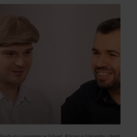
Haide să-i cunoaștem pe Eduard, Răzvan și Alexandru, clienții