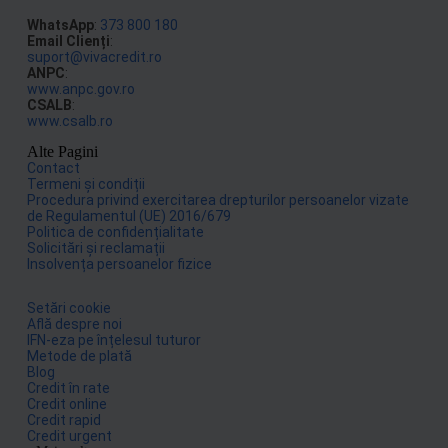
WhatsApp
:
373 800 180
Email Clienți
:
suport@vivacredit.ro
ANPC
:
www.anpc.gov.ro
CSALB
:
www.csalb.ro
Alte Pagini
Contact
Termeni și condiții
Procedura privind exercitarea drepturilor persoanelor vizate
de Regulamentul (UE) 2016/679
Politica de confidențialitate
Solicitări și reclamații
Insolvența persoanelor fizice
Setări cookie
Află despre noi
IFN-eza pe înțelesul tuturor
Metode de plată
Blog
Credit în rate
Credit online
Credit rapid
Credit urgent