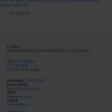
Cum faci față scumpirilor din 2026: sfaturi și recomandări utile
pentru bugetul tău
27 mai 2026
Contact
Bulevardul Iancu de Hunedoara 8 Sector 1, Bucureşti
Tel
:
021 303 0080
0372 402 500
L-D: 24/7 (non-stop)
WhatsApp
:
373 800 180
Email Clienți
:
suport@vivacredit.ro
ANPC
:
www.anpc.gov.ro
CSALB
:
www.csalb.ro