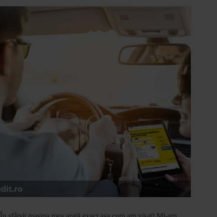
În sfârșit mașina mea arată exact așa cum am visat! Mi-am