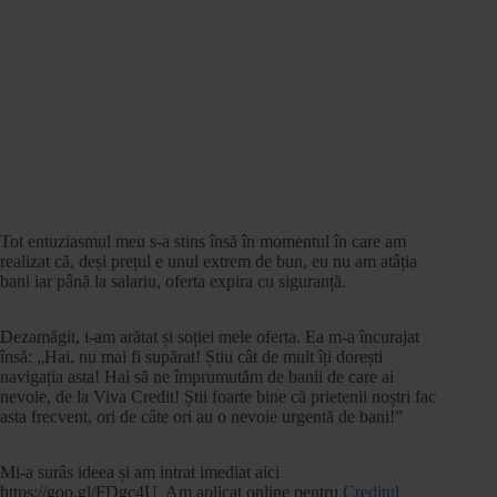
Tot entuziasmul meu s-a stins însă în momentul în care am
realizat că, deși prețul e unul extrem de bun, eu nu am atâția
bani iar până la salariu, oferta expira cu siguranță.
Dezamăgit, i-am arătat și soției mele oferta. Ea m-a încurajat
însă: „Hai, nu mai fi supărat! Știu cât de mult îți dorești
navigația asta! Hai să ne împrumutăm de banii de care ai
nevoie, de la Viva Credit! Știi foarte bine că prietenii noștri fac
asta frecvent, ori de câte ori au o nevoie urgentă de bani!”
Mi-a surâs ideea și am intrat imediat aici
https://goo.gl/FDgc4U Am aplicat online pentru
Creditul