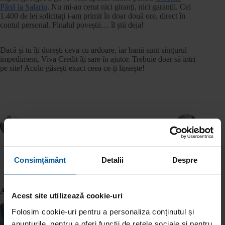
Până la Salariu
. Nu mi-au cerut nici giranți, nici garanții. Cei
1.400 de lei solicitați i-am primit în doar două ore, direct în
contul personal. Finalul poveștii… îl știi deja!
Dacă și tu îți dorești ceva cu ardoare, iar banii sunt singurul
impediment, Viva Credit îți sare în ajutor. Trebuie doar să intri
pe site! Acolo găsești exact ceea ce-ți lipsește!
ANTERIOR
URMĂTOR
Consimțământ
Detalii
Despre
Articole similare
Acest site utilizează cookie-uri
Folosim cookie-uri pentru a personaliza conținutul și
anunțurile, pentru a oferi funcții de rețele sociale și pentru