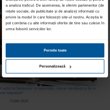
a analiza traficul. De asemenea, le oferim partenerilor (de
rețele sociale, de publicitate și de analize) informații cu
privire la modul în care folosești site-ul nostru. Aceștia le
pot combina cu alte informații oferite de tine sau culese în
urma folosirii serviciilor lor.
Permite toate
Personalizează
Gradul de îndatorare: ce reprezintă, cum se calculează și de ce
este important?
3 iulie 2026