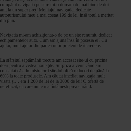
cumpărat navigația pe care mi-o doream de mai bine de doi
ani, la un super preț! Montajul navigației dedicate
autoturismului meu a mai costat 199 de lei, însă totul a meritat
din plin.
Navigația mi-am achiziționat-o de pe un site renumit, dedicat
echipamentelor auto. Cum am ajuns însă în posesia ei? Cu
ajutor, mult ajutor din partea unor prieteni de încredere.
La sfârșitul săptămânii trecute am accesat site-ul cu pricina
doar pentru a vedea noutățile. Surpriza a venit când am
constatat că administratorii site-lui oferă reduceri de până la
60% la toate produsele. Am căutat imediat navigația mult
visată și… era 1.200 de lei de la 3000 de lei! O ofertă de
nerefuzat, cu care nu te mai întâlnești prea curând.