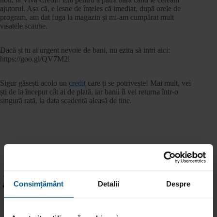
ajutorul. Așa că, e lesne de înțeles că imediat, după orele de
program, am dat fuga la magazin și mi-am cumpărat mult
visatele scaune.
Dacă și tu ai urgent nevoie de bani, nu ezita să intri aici:
https://goo.gl/QV7M2i
Sigur găsești acolo un
credit
care ți se potrivește! Mai mult, vei
ști de la început cât ai de plată, iar banii îi vei returna într-o
singură rată, la data scadentă aleasă de tine.
ANTERIOR
URMĂTOR
Consimțământ
Detalii
Despre