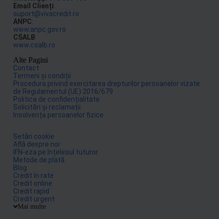
Email Clienți
:
suport@vivacredit.ro
ANPC
:
www.anpc.gov.ro
CSALB
:
www.csalb.ro
Alte Pagini
Contact
Termeni și condiții
Procedura privind exercitarea drepturilor persoanelor vizate
de Regulamentul (UE) 2016/679
Politica de confidențialitate
Solicitări și reclamații
Insolvența persoanelor fizice
Setări cookie
Află despre noi
IFN-eza pe înțelesul tuturor
Metode de plată
Blog
Credit în rate
Credit online
Credit rapid
Credit urgent
Mai multe