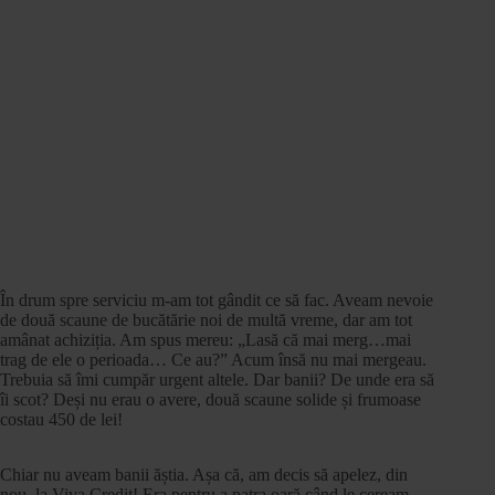
În drum spre serviciu m-am tot gândit ce să fac. Aveam nevoie
de două scaune de bucătărie noi de multă vreme, dar am tot
amânat achiziția. Am spus mereu: „Lasă că mai merg…mai
trag de ele o perioada… Ce au?” Acum însă nu mai mergeau.
Trebuia să îmi cumpăr urgent altele. Dar banii? De unde era să
îi scot? Deși nu erau o avere, două scaune solide și frumoase
costau 450 de lei!
Chiar nu aveam banii ăștia. Așa că, am decis să apelez, din
nou, la Viva Credit! Era pentru a patra oară când le ceream