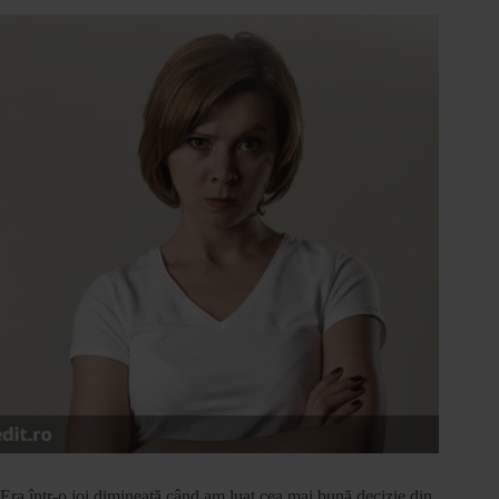
Era într-o joi dimineață când am luat cea mai bună decizie din