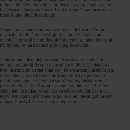
ultimele luni. M-am trezit, ca în fiecare zi a săptămânii, la ora
6. Ceea ce la început părea a fi o zi obișnuită, s-a transformat
brusc în una plină de peripeții.
După cum vă spuneam, ora 6 e ora mea de trezire. Am la
dispoziție fix două ore ca să ajung la muncă. Practic, am
nevoie de timp să fac un duș, să îmi pregătesc micul dejun, să
mă îmbrac, să mă machiez și să ajung la serviciu.
Pentru mine, micul dejun e esențial ca să am o zi plină de
energie: trebuie să fie consistent și luat în tihnă. De data asta,
însă, lucrurile nu au stat chiar așa. M-am așezat liniștită în fața
mesei, dar… m-am trezit de pe scaun, direct pe podea. De
micul meu dejun ce să vă mai spun? Era împrăștiat pe toată
gresia din bucătărie! S-a rupt scaunul cu mine și… Buf! Am
căzut, lată, la podea. M-am ales cu câteva vânătăi, dar și cu…
nervi. Am adunat mâncarea de pe jos și am plecat grăbită spre
muncă. Era clar! Ziua mea era compromisă.