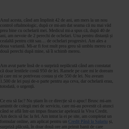
Anul acesta, când am împlinit 42 de ani, am mers la un nou
control oftalmologic, după ce mi-am dat seama că nu mai văd
prea bine cu ochelarii mei. Medicul mi-a spus că, după 40 de
ani, am nevoie de 2 perechi de ochelari. Una pentru distanță și
cealaltă pentru citit sau… de ochelari progresivi. Am ales a
doua variantă. Mi-ar fi fost mult prea greu să umblu mereu cu
două perechi după mine, să îi schimb mereu.
Am avut parte însă de o surpriză neplăcută când am constatat
că doar lentilele costă 950 de lei. Ramele pe care mi le doream
și care mi se potriveau costau și ele 550 de lei. Nu aveam
1.500 de lei puși de-o parte pentru așa ceva, dar ochelarii erau,
totodată, o urgență.
Ce era să fac? Nu știam în ce direcție să o apuc! Brusc mi-am
amintit de colegii mei de serviciu, care mi-au povestit că atunci
când se află într-un impas financiar apelează la Viva Credit.
Am decis să fac la fel. Am intrat la ei pe site, am completat un
formular online, am aplicat pentru un
Credit Până la Salariu
și,
surpriză plăcută, în doar două ore am primit banii de care