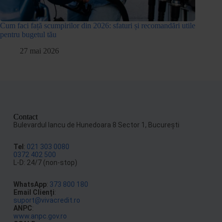
Cum faci față scumpirilor din 2026: sfaturi și recomandări utile
pentru bugetul tău
27 mai 2026
Contact
Bulevardul Iancu de Hunedoara 8 Sector 1, Bucureşti
Tel
:
021 303 0080
0372 402 500
L-D: 24/7 (non-stop)
WhatsApp
:
373 800 180
Email Clienți
:
suport@vivacredit.ro
ANPC
:
www.anpc.gov.ro