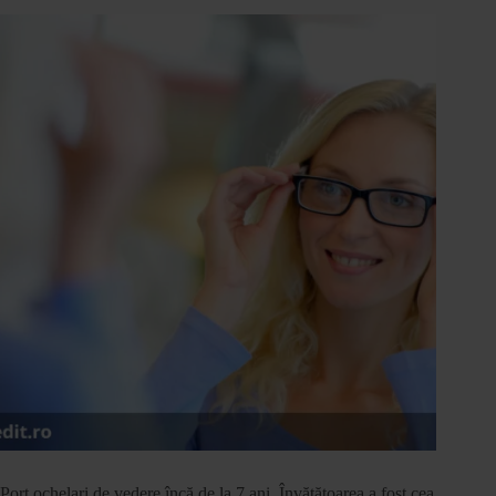
Port ochelari de vedere încă de la 7 ani. Învățătoarea a fost cea