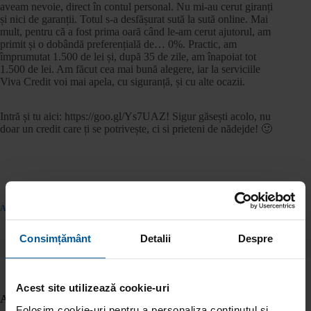
aveam nevoie, direct în contul personal. Nu mi-au cerut giranți
și nici de garanții. Totul s-a desfășurat sută la sută online. Mai
mult, pentru că a fost prima oară când le-am cerut ajutorul, am
primit și o dobândă preferențială de… 0%. Practic, am
împrumutat 1.500 de lei și, după 35 de zile, am înapoiat tot
1.500 de lei. Am făcut cea mai bună alegere, iar la serviciile
Viva Credit voi mai apela, cu siguranță, și cu alte ocazii.
Intră și tu aici: https://goo.gl/Ys7UAZ! Sigur găsești acolo, nu
doar un credit care ți se potrivește, ci si prieteni de nădejde! 🙂
ANTERIOR
URMĂTOR
Consimțământ
Detalii
Despre
Acest site utilizează cookie-uri
Articole similare
Folosim cookie-uri pentru a personaliza conținutul și