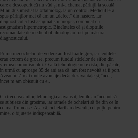
care a descoperit că nu văd și mi-a chemat părinții la școală.
M-au dus imediat la oftalmolog, la un control. Medicul le-a
spus părinților mei că am un „defect” din naștere, iar
diagnosticul a fost astigmatism miopic, combinat cu
astigmatism hipermetropic. Bineînțeles că și dioptriile
recomandate de medicul oftalmolog au fost pe măsura
diagnosticului.
Primii mei ochelari de vedere au fost foarte grei, iar lentilele
erau extrem de groase, precum fundul sticlelor de sifon din
vremea comunismului. O altă tehnologie nu exista, din păcate,
în urmă cu aproape 35 de ani așa că, am fost nevoită să îi port.
Aveau însă mai multe avantaje decât dezavantaje și, încet,
încet m-am obișnuit cu ei.
Cu trecerea anilor, tehnologia a avansat, lentile au început să
se subțieze din grosime, iar ramele de ochelari să fie din ce în
ce mai frumoase. Așa că, ochelarii au devenit, cel puțin pentru
mine, o bijuterie indispensabilă.