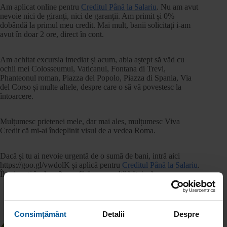
Am aplicat online pentru
Creditul Până la Salariu
. Nu am avut
nevoie nici de giranți, nici de garanții. Am primit și 0%
dobândă la primul meu credit. Mai mult, banii solicitați i-am
avut în doar 2 ore, direct în cont.
Am achitat excursia imediat și acum, abia aștept să văd cu
ochii mei Colosseumul, Vaticanul, Fontana di Trevi,
Phanteonul roman, Piazza del Popolo, Piazza di Spania, Via
del Corso și multe altele, despre care o să vă povestesc la
întoarcere.
Mulțumesc prietenei mele, dar mai ales, mulțumesc Viva
Credit că mi-ai îndeplinit visul de a vedea Roma.
Dacă și tu ai nevoie urgentă de o sumă de bani, intră aici
https://goo.gl/vwdolK și aplică pentru
Creditul Până la Salariu
.
Îl primești în doar 2 ore, fără prea multă bătaie de cap.
Consimțământ
Detalii
Despre