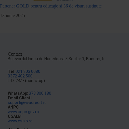
Partener GOLD pentru educație și 36 de visuri susținute
13 iunie 2025
Contact
Bulevardul Iancu de Hunedoara 8 Sector 1, Bucureşti
Tel
:
021 303 0080
0372 402 500
L-D: 24/7 (non-stop)
WhatsApp
:
373 800 180
Email Clienți
:
suport@vivacredit.ro
ANPC
:
www.anpc.gov.ro
CSALB
:
www.csalb.ro