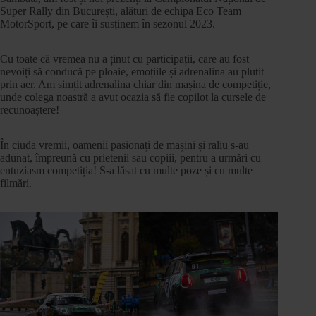
Super Rally din București, alături de echipa Eco Team
MotorSport, pe care îi susținem în sezonul 2023.
Cu toate că vremea nu a ținut cu participații, care au fost
nevoiți să conducă pe ploaie, emoțiile și adrenalina au plutit
prin aer. Am simțit adrenalina chiar din mașina de competiție,
unde colega noastră a avut ocazia să fie copilot la cursele de
recunoaștere!
În ciuda vremii, oamenii pasionați de mașini și raliu s-au
adunat, împreună cu prietenii sau copiii, pentru a urmări cu
entuziasm competiția! S-a lăsat cu multe poze și cu multe
filmări.