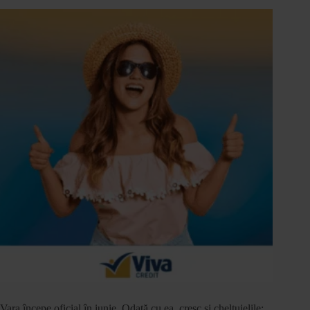
Vara începe oficial în iunie. Odată cu ea, cresc și cheltuielile: