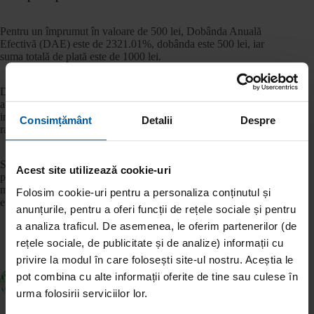
Pentru un împrumut în valoare de 500 lei, Dobânda Anuală
Efectivă (DAE) este de 2321.01%, dobânda este 500 lei, iar
suma totală de plată este de 1000 lei.
DAE și suma totală de plată pentru creditul din acest exemplu
au fost calculate presupunând că suma aprobată a fost retrasă
integral în momentul acordării, iar rambursarea se face în 12
Consimțământ
Detalii
Despre
rate lunare egale.
Suma totală de plată din acest exemplu a fost calculată
Acest site utilizează cookie-uri
presupunând că suma aprobată a fost retrasă integral în
momentul acordării, iar rambursarea (principal și dobândă) se
Folosim cookie-uri pentru a personaliza conținutul și
efectuează integral până la data scadenței tragerii.
anunțurile, pentru a oferi funcții de rețele sociale și pentru
a analiza traficul. De asemenea, le oferim partenerilor (de
rețele sociale, de publicitate și de analize) informații cu
privire la modul în care folosești site-ul nostru. Aceștia le
pot combina cu alte informații oferite de tine sau culese în
ANTERIOR
URMĂTOR
urma folosirii serviciilor lor.