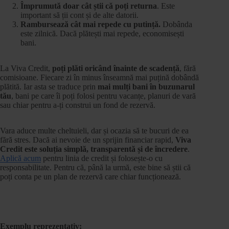
Împrumută doar cât știi că poți returna
. Este
important să ții cont și de alte datorii.
Rambursează cât mai repede cu putință.
Dobânda
este zilnică. Dacă plătești mai repede, economisești
bani.
La Viva Credit,
poți plăti oricând înainte de scadență
, fără
comisioane. Fiecare zi în minus înseamnă mai puțină dobândă
plătită. Iar asta se traduce prin
mai mulți bani în buzunarul
tău
, bani pe care îi poți folosi pentru vacanțe, planuri de vară
sau chiar pentru a-ți construi un fond de rezervă.
Vara aduce multe cheltuieli, dar și ocazia să te bucuri de ea
fără stres. Dacă ai nevoie de un sprijin financiar rapid,
Viva
Credit este soluția simplă, transparentă și de încredere
.
Aplică acum
pentru linia de credit și folosește-o cu
responsabilitate. Pentru că, până la urmă, este bine să știi că
poți conta pe un plan de rezervă care chiar funcționează.
Exemplu reprezentativ: