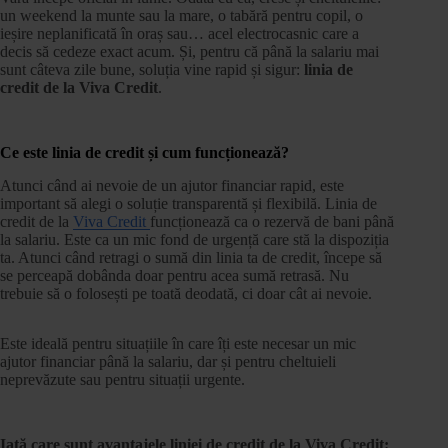
un weekend la munte sau la mare, o tabără pentru copil, o
ieșire neplanificată în oraș sau… acel electrocasnic care a
decis să cedeze exact acum. Și, pentru că până la salariu mai
sunt câteva zile bune, soluția vine rapid și sigur:
linia de
credit de la Viva Credit
.
Ce este linia de credit și cum funcționează?
Atunci când ai nevoie de un ajutor financiar rapid, este
important să alegi o soluție transparentă și flexibilă. Linia de
credit de la
Viva Credit
funcționează ca o rezervă de bani până
la salariu. Este ca un mic fond de urgență care stă la dispoziția
ta. Atunci când retragi o sumă din linia ta de credit, începe să
se perceapă dobânda doar pentru acea sumă retrasă. Nu
trebuie să o folosești pe toată deodată, ci doar cât ai nevoie.
Este ideală pentru situațiile în care îți este necesar un mic
ajutor financiar până la salariu, dar și pentru cheltuieli
neprevăzute sau pentru situații urgente.
Iată care sunt avantajele liniei de credit de la Viva Credit: