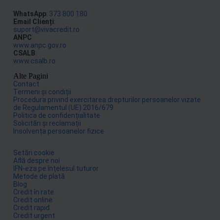
WhatsApp
:
373 800 180
Email Clienți
:
suport@vivacredit.ro
ANPC
:
www.anpc.gov.ro
CSALB
:
www.csalb.ro
Alte Pagini
Contact
Termeni și condiții
Procedura privind exercitarea drepturilor persoanelor vizate
de Regulamentul (UE) 2016/679
Politica de confidențialitate
Solicitări și reclamații
Insolvența persoanelor fizice
Setări cookie
Află despre noi
IFN-eza pe înțelesul tuturor
Metode de plată
Blog
Credit în rate
Credit online
Credit rapid
Credit urgent