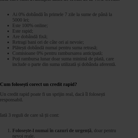
Ai 0% dobândă în primele 7 zile la sume de până la
5000 lei;
Este 100% online;
Este rapid;
Are dobândă fixă;
Retragi bani ori de câte ori ai nevoie;
Plătești dobândă numai pentru suma retrasă;
Comisioane 0% pentru rambursarea anticipată;
Poți rambursa lunar doar suma minimă de plată, care
include o parte din suma utilizată și dobânda aferentă.
Cum folosești corect un credit rapid?
Un credit rapid poate fi un sprijin real, dacă îl folosești
responsabil.
Iată 3 reguli de care să ții cont:
Folosește-l numai în cazuri de urgență
, doar pentru
nevoi reale.