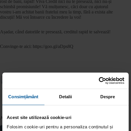
rost de bani, rapid! Viva Credit nici nu te presează, nici nu-și
schimbă promisiunile! Vă mulțumesc, căci doar cu ajutorul
vostru i-am achitat banii fratelui meu la timp, fără a exista alte
discuții! Mă voi întoarce cu încredere la voi!
Așadar, când datoriile te presează, creditul rapid te salvează!
Convinge-te aici: https://goo.gl/aDps8Q
ANTERIOR
URMĂTOR
Consimțământ
Detalii
Despre
Acest site utilizează cookie-uri
Articole similare
Folosim cookie-uri pentru a personaliza conținutul și