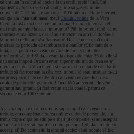
că am luat în calcul să apelez la un credit rapid! Însă, îmi
spuneam: ,,Stai să vezi cât caut și n-o să găsesc nimic
convenabil”. Ei bine, m-am înșelat! După un click pe internet,
soluția era chiar sub nasul meu!
Creditul online
de la Viva
Credit a fost exact ceea ce îmi trebuia! Ce m-a interesat cel
mai mult pe mine la acest împrumut? Păi, în primul rând, să nu
returnez suma înzecit, dar când am văzut că am 0% dobândă
la primul credit, am răsuflat ușurat! De asemenea, mă mai
interesa ca perioada de rambursare a banilor să fie cam de o
lună, asta pentru că aveam nevoie de timp să-mi intre
următorul salariu! Și da, aveam la dispoziție chiar 35 de zile să
dau suma înapoi! Oricum eram super mulțumit de ceea ce-mi
ofereau cei de la Viva Credit și n-ar mai fi contat de câte hârtii
trebuie să fac rost sau la câte cozi trebuie să stau, însă iar m-au
surprins plăcut! De ce? Pentru că aveam nevoie doar de o
copie de pe buletin pentru tot! Deci fără adeverințe de venit,
garanții sau giranți. Și fără vreun stat la coadă, pentru că
serviciile erau 100% online!
Așa că, după ce m-am convins super rapid că e ceea ce-mi
trebuie, am completat cererea online cu datele personale, am
trimis copia după buletin pe e-mail-ul companiei și am așteptat
doar să-mi fie virați banii în contul personal! Și, da, au intrat în
aceeași zi! De acum știu la cine să apelez când trebuie să fac