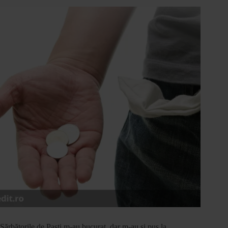
Sărbătorile de Paști m-au bucurat, dar m-au și pus la