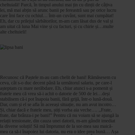
cheltuială! Parcă, în timpul anului mai țin cu dinții de câțiva
lei, mă mai abțin să arunc banii pe fereastră sau pe orice lucru
care îmi face cu ochiul… într-un cuvânt, sunt mai cumpătat!
Eh, dar cu prilejul sărbătorilor, m-am cam lăsat dus de val și
am uitat că luna Mai vine și cu facturi, și cu chirie și…multe
alte cheltuieli!
Recunosc că Paștele m-au cam chelit de bani! Rămăsesem cu
ceva, cât s-o duc decent până la următorul salariu, pe care-l
așteptam cu mare nerăbdare. Eh, chiar atunci s-a pomenit și
fratele meu că vrea să-i achit o datorie de 500 de lei…deși
stabilisem că-i pot înapoia banii, fără grijă, într-o lună-două.
Dar, cum și el se afla în aceeași situație, nu am avut incotro…
Și, chiar dacă e fratele meu, știți vorba aia veche…. ,,Frate,
frate, dar brânza-i pe bani!” Pentru că nu voiam să se ajungă la
relații tensionate, din cauza unei datorii, m-am gândit imediat
la diverse soluții! Să mă împrumut de la sor-mea sau maică-
mea ca să-i înapoiez lui datoria, nu era o idee prea bună… Așa