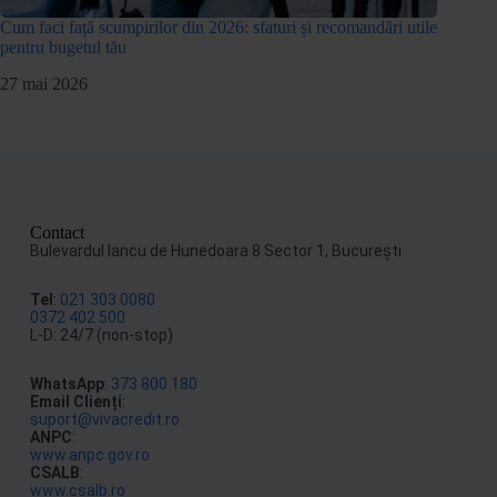
Cum faci față scumpirilor din 2026: sfaturi și recomandări utile
pentru bugetul tău
27 mai 2026
Contact
Bulevardul Iancu de Hunedoara 8 Sector 1, Bucureşti
Tel
:
021 303 0080
0372 402 500
L-D: 24/7 (non-stop)
WhatsApp
:
373 800 180
Email Clienți
:
suport@vivacredit.ro
ANPC
:
www.anpc.gov.ro
CSALB
:
www.csalb.ro