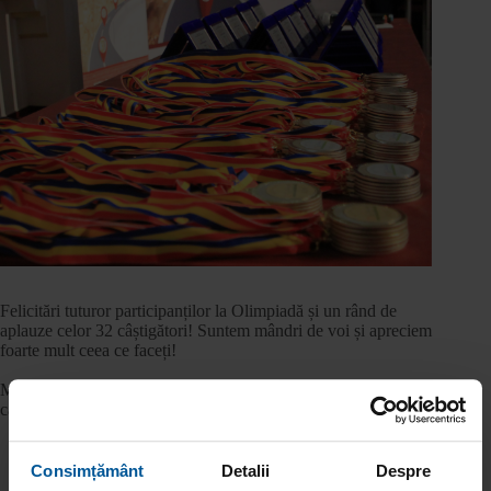
Felicitări tuturor participanților la Olimpiadă și un rând de
aplauze celor 32 câștigători! Suntem mândri de voi și apreciem
foarte mult ceea ce faceți!
Mulțumiri speciale Colegiul Național “Unirea” din Focșani,
care a organizat acest eveniment.
Consimțământ
Detalii
Despre