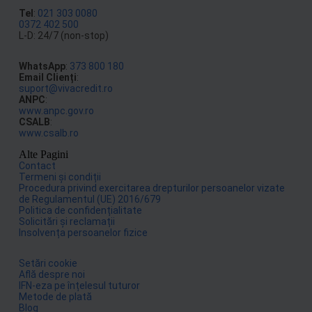
Tel
:
021 303 0080
0372 402 500
L-D: 24/7 (non-stop)
WhatsApp
:
373 800 180
Email Clienți
:
suport@vivacredit.ro
ANPC
:
www.anpc.gov.ro
CSALB
:
www.csalb.ro
Alte Pagini
Contact
Termeni și condiții
Procedura privind exercitarea drepturilor persoanelor vizate
de Regulamentul (UE) 2016/679
Politica de confidențialitate
Solicitări și reclamații
Insolvența persoanelor fizice
Setări cookie
Află despre noi
IFN-eza pe înțelesul tuturor
Metode de plată
Blog