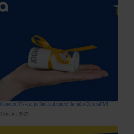
Concurs IFN-eza pe înțelesul tuturor, la radio EuropaFM!
18 martie 2023