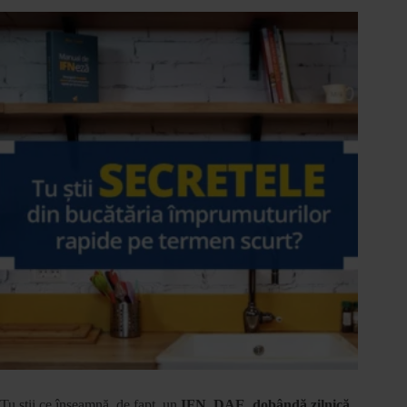
Tu știi ce înseamnă, de fapt, un
IFN, DAE, dobândă zilnică,