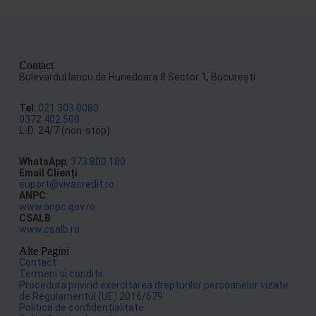
Contact
Bulevardul Iancu de Hunedoara 8 Sector 1, Bucureşti
Tel
:
021 303 0080
0372 402 500
L-D: 24/7 (non-stop)
WhatsApp
:
373 800 180
Email Clienți
:
suport@vivacredit.ro
ANPC
:
www.anpc.gov.ro
CSALB
:
www.csalb.ro
Alte Pagini
Contact
Termeni și condiții
Procedura privind exercitarea drepturilor persoanelor vizate
de Regulamentul (UE) 2016/679
Politica de confidențialitate