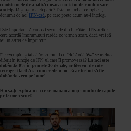
comisioanele de analiză dosar, comision de rambursare
anticipată
și așa mai departe? Este un limbaj complicat,
denumit de noi
IFN-eză
, pe care poate acum nu-l înțelegi.
Este important să cunoști secretele din bucătăria IFN-urilor
care acordă împrumuturi rapide pe termen scurt, dacă vrei să
iei un astfel de împrumut.
De exemplu, știai că împrumutul cu “dobândă 0%” se traduce
diferit în funcție de IFN-ul care îl promovează?
La noi este
dobândă 0% în primele 30 de zile, indiferent de câte
retrageri faci! Așa cum credem noi că ar trebui să fie
dobânda zero pe bune!
Hai să-ți explicăm cu ce se mănâncă împrumuturile rapide
pe termen scurt!