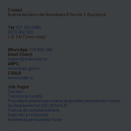
Contact
Bulevardul Iancu de Hunedoara 8 Sector 1, Bucureşti
Tel
:
021 303 0080
0372 402 500
L-D: 24/7 (non-stop)
WhatsApp
:
373 800 180
Email Clienți
:
suport@vivacredit.ro
ANPC
:
www.anpc.gov.ro
CSALB
:
www.csalb.ro
Alte Pagini
Contact
Termeni și condiții
Procedura privind exercitarea drepturilor persoanelor vizate
de Regulamentul (UE) 2016/679
Politica de confidențialitate
Solicitări și reclamații
Insolvența persoanelor fizice