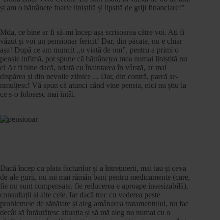
și am o bătrânețe foarte liniștită și lipsită de griji financiare!”
Mda, ce bine ar fi să-mi încep așa scrisoarea către voi. Ați fi
văzut și voi un pensionar fericit! Dar, din păcate, nu e chiar
așa! După ce am muncit ,,o viață de om”, pentru a primi o
pensie infimă, pot spune că bătrânețea mea numai liniștită nu
e! Ar fi bine dacă, odată cu înaintarea în vârstă, ar mai
dispărea și din nevoile zilnice… Dar, din contră, parcă se-
nmulțesc! Vă spun că atunci când vine pensia, nici nu știu la
ce s-o folosesc mai întâi.
Dacă încep cu plata facturilor și a întreținerii, mai iau și ceva
de-ale gurii, nu-mi mai rămân bani pentru medicamente (care,
fie nu sunt compensate, fie reducerea e aproape insesizabilă),
consultații și alte cele. Iar dacă trec cu vederea peste
problemele de sănătate și aleg amânarea tratamentului, nu fac
decât să înrăutățesc situația și să mă aleg nu numai cu o