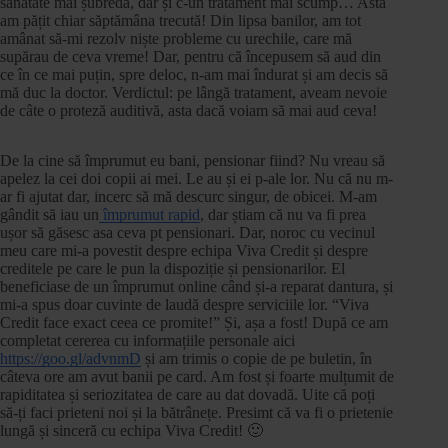
sănătate mai șubredă, dar și c-un tratament mai scump… Asta
am pățit chiar săptămâna trecută! Din lipsa banilor, am tot
amânat să-mi rezolv niște probleme cu urechile, care mă
supărau de ceva vreme! Dar, pentru că începusem să aud din
ce în ce mai puțin, spre deloc, n-am mai îndurat și am decis să
mă duc la doctor. Verdictul: pe lângă tratament, aveam nevoie
de câte o proteză auditivă, asta dacă voiam să mai aud ceva!
De la cine să împrumut eu bani, pensionar fiind? Nu vreau să
apelez la cei doi copii ai mei. Le au și ei p-ale lor. Nu că nu m-
ar fi ajutat dar, incerc să mă descurc singur, de obicei. M-am
gândit să iau un
împrumut rapid
, dar știam că nu va fi prea
ușor să găsesc asa ceva pt pensionari. Dar, noroc cu vecinul
meu care mi-a povestit despre echipa Viva Credit și despre
creditele pe care le pun la dispoziție și pensionarilor. El
beneficiase de un împrumut online când și-a reparat dantura, și
mi-a spus doar cuvinte de laudă despre serviciile lor. “Viva
Credit face exact ceea ce promite!” Și, așa a fost! După ce am
completat cererea cu informațiile personale aici
https://goo.gl/advnmD
și am trimis o copie de pe buletin, în
câteva ore am avut banii pe card. Am fost și foarte mulțumit de
rapiditatea și seriozitatea de care au dat dovadă. Uite că poți
să-ți faci prieteni noi și la bătrânețe. Presimt că va fi o prietenie
lungă și sinceră cu echipa Viva Credit! 🙂