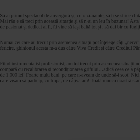
Să ai primul spectacol de anvergură și, cu o zi-nainte, să ți se strice c
Mai rău e să treci prin această situație și să n-ai un leu în buzunar! Ast
de pasionat și dedicat ai fi, îți vine să lași baltă tot și ,,să dai bir cu fugiți
Numai cei care au trecut prin asemenea situații pot înțelege câți ,,nervi”
fericire, ghinionul acesta m-a dus către Viva Credit și către Creditul Până
Fiind instrumentalist profesionist, am tot trecut prin asemenea situații 
compară cu recalibrarea și recondiționarea grifului…adică ceea ce a păț
de 1.000 lei! Foarte mulți bani, pe care n-aveam de unde să-i scot! Nic
care visam să particip, cu trupa, de câțiva ani! Toată munca noastră s-ar