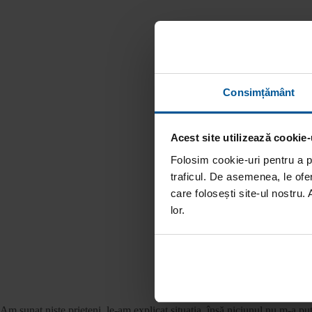
Consimțământ
Acest site utilizează cookie-
Folosim cookie-uri pentru a pe
traficul. De asemenea, le ofer
care folosești site-ul nostru. 
lor.
Am sunat niște prieteni, le-am explicat situația, însă niciunul nu m-a pu