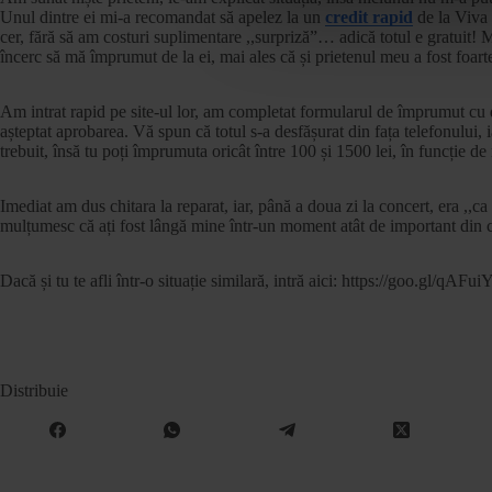
Unul dintre ei mi-a recomandat să apelez la un
credit rapid
de la Viva 
cer, fără să am costuri suplimentare ,,surpriză”… adică totul e gratuit!
încerc să mă împrumut de la ei, mai ales că și prietenul meu a fost foar
Am intrat rapid pe site-ul lor, am completat formularul de împrumut cu 
așteptat aprobarea. Vă spun că totul s-a desfășurat din fața telefonului, 
trebuit, însă tu poți împrumuta oricât între 100 și 1500 lei, în funcție de n
Imediat am dus chitara la reparat, iar, până a doua zi la concert, era ,,
mulțumesc că ați fost lângă mine într-un moment atât de important din 
Dacă și tu te afli într-o situație similară, intră aici: https://goo.gl/qAFui
Distribuie