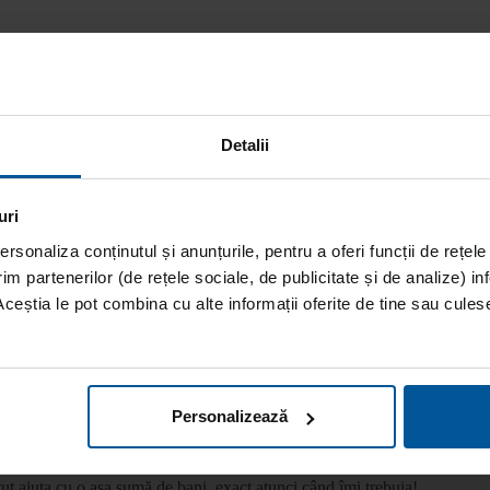
Detalii
uri
rsonaliza conținutul și anunțurile, pentru a oferi funcții de rețele
im partenerilor (de rețele sociale, de publicitate și de analize) inf
Aceștia le pot combina cu alte informații oferite de tine sau culese 
Personalizează
tut ajuta cu o așa sumă de bani, exact atunci când îmi trebuia!