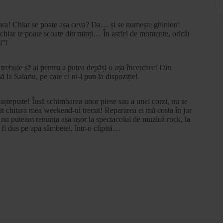
hitara! Chiar se poate așa ceva? Da… și se numește ghinion!
a chiar te poate scoate din minți… În astfel de momente, oricât
i”!
 trebuie să ai pentru a putea depăși o așa încercare! Din
 la Salariu, pe care ei ni-l pun la dispoziție!
neașteptate! Însă schimbarea unor piese sau a unei corzi, nu se
it chitara mea weekend-ul trecut! Repararea ei mă costa în jur
i nu puteam renunța așa ușor la spectacolul de muzică rock, la
 fi dus pe apa sâmbetei, într-o clipită…