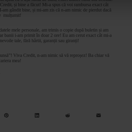
Credit, și bine a făcut! Mi-a spus că voi rambursa exact cât
 M-am gândit bine, și mi-am zis că n-am nimic de pierdut dacă
te mulțumit!
datele mele personale, am trimis o copie după buletin și am
iar banii i-am primit în doar 2 ore! Eu am cerut exact cât mi-a
evoile tale, fără hârtii, garanții sau giranți!
ca unsă”! Viva Credit, n-am nimic să vă reproșez! Ba chiar vă
cariera mea!
Y