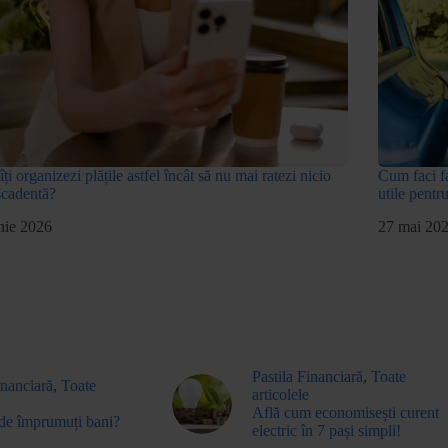
ți organizezi plățile astfel încât să nu mai ratezi nicio
Cum faci fa
scadentă?
utile pentr
nie 2026
27 mai 20
Pastila Financiară
,
Toate
inanciară
,
Toate
articolele
Află cum economisești curent
de împrumuți bani?
electric în 7 pași simpli!