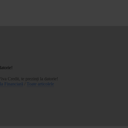
datorie!
va Credit, te prezinți la datorie!
ila Financiară
/
Toate articolele