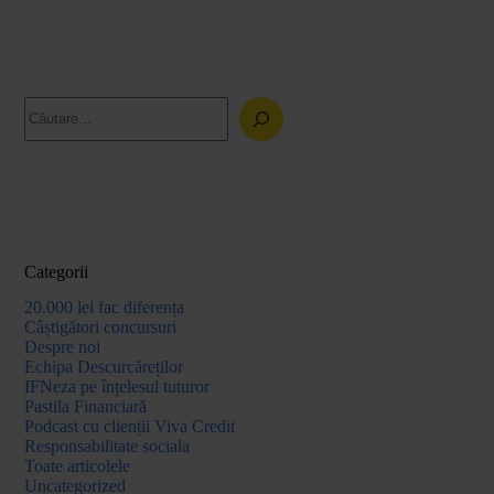
Categorii
20.000 lei fac diferența
Câștigători concursuri
Despre noi
Echipa Descurcăreților
IFNeza pe înțelesul tuturor
Pastila Financiară
Podcast cu clienții Viva Credit
Responsabilitate sociala
Toate articolele
Uncategorized