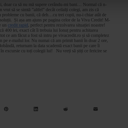
 lui, doar ca să nu mă supere cerându-mi bani… Normal că n-
vrut să se simtă ”altfel” decât ceilalți colegi, am zis că
m probleme cu banii, că deh…cu trei copii, nu-i chiar atât de
soluții. Și așa am ajuns pe pagina celor de la Viva Credit! M-
ie un
credit rapid
, perfect pentru rezolvarea situației noastre!
400 lei, exact cât îi trebuia lui Ionuț pentru achitarea
ot ce am făcut a fost să intru pe vivacredit.ro și să completez
in pe e-mailul lor. Nu numai că am primit banii în doar 2 ore,
dobândă, returnam la data scadentă exact banii pe care îi
excursie cu toți colegii lui! Nu vreți să știți ce fericire se