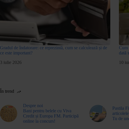
Gradul de îndatorare: ce reprezintă, cum se calculează și de
Cum î
ce este important?
dată 
3 iulie 2026
10 iu
În trend
Despre noi
Pastila F
Bani pentru belele cu Viva
articolele
Credit și Europa FM. Participă
Tu de un
online la concurs!