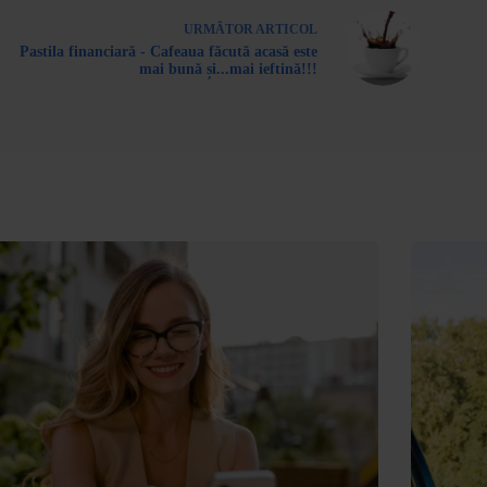
URMĂTOR
ARTICOL
Pastila financiară - Cafeaua făcută acasă este
mai bună și...mai ieftină!!!