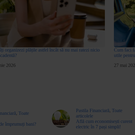
ți organizezi plățile astfel încât să nu mai ratezi nicio
Cum faci fa
scadentă?
utile pentr
nie 2026
27 mai 20
Pastila Financiară
,
Toate
inanciară
,
Toate
articolele
Află cum economisești curent
de împrumuți bani?
electric în 7 pași simpli!