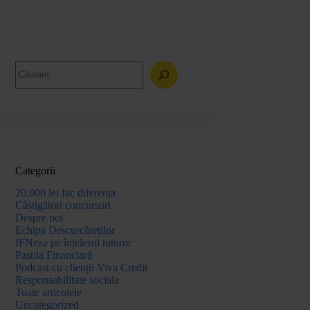
Categorii
20.000 lei fac diferența
Câștigători concursuri
Despre noi
Echipa Descurcăreților
IFNeza pe înțelesul tuturor
Pastila Financiară
Podcast cu clienții Viva Credit
Responsabilitate sociala
Toate articolele
Uncategorized