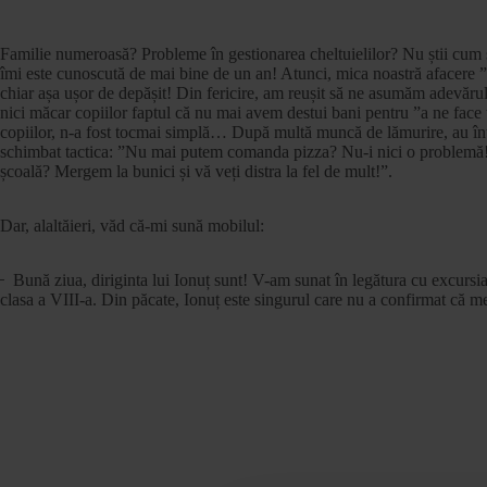
Familie numeroasă? Probleme în gestionarea cheltuielilor? Nu știi cum s
îmi este cunoscută de mai bine de un an! Atunci, mica noastră afacere ”s
chiar așa ușor de depășit! Din fericire, am reușit să ne asumăm adevărul
nici măcar copiilor faptul că nu mai avem destui bani pentru ”a ne face to
copiilor, n-a fost tocmai simplă… După multă muncă de lămurire, au în
schimbat tactica: ”Nu mai putem comanda pizza? Nu-i nici o problemă! 
școală? Mergem la bunici și vă veți distra la fel de mult!”.
Dar, alaltăieri, văd că-mi sună mobilul:
̶ Bună ziua, diriginta lui Ionuț sunt! V-am sunat în legătura cu excursi
clasa a VIII-a. Din păcate, Ionuț este singurul care nu a confirmat că m