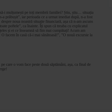
ă-i mulțumești pe toți membrii familiei? Știu, știu… situația
-a prăbușit”, iar perioada ce a urmat imediat după, n-a fost
 despre noua noastră situație financiară, așa că n-am ascuns
ate poftele”, ca înainte. Îți spun că treaba cu explicatul
țeles și ei ce înseamnă să fim mai cumpătați! Acum am
O facem în casă că-i mai sănătoasă!”, ”O nouă excursie la
a pe care o vom face peste două săptămâni, așa, ca final de
erge!