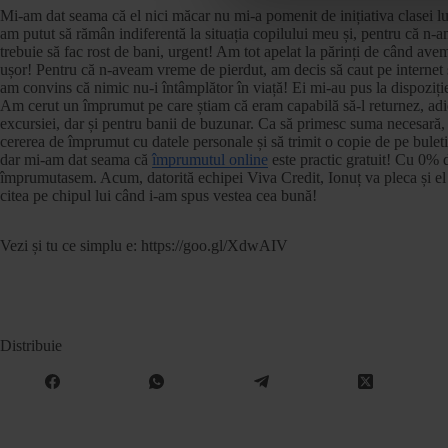
Mi-am dat seama că el nici măcar nu mi-a pomenit de inițiativa clasei
am putut să rămân indiferentă la situația copilului meu și, pentru că n-am 
trebuie să fac rost de bani, urgent! Am tot apelat la părinți de când ave
ușor! Pentru că n-aveam vreme de pierdut, am decis să caut pe internet 
am convins că nimic nu-i întâmplător în viață! Ei mi-au pus la dispoziț
Am cerut un împrumut pe care știam că eram capabilă să-l returnez, adică 
excursiei, dar și pentru banii de buzunar. Ca să primesc suma necesară, t
cererea de împrumut cu datele personale și să trimit o copie de pe bulet
dar mi-am dat seama că
împrumutul online
este practic gratuit! Cu 0% 
împrumutasem. Acum, datorită echipei Viva Credit, Ionuț va pleca și el în 
citea pe chipul lui când i-am spus vestea cea bună!
Vezi și tu ce simplu e: https://goo.gl/XdwAIV
Distribuie