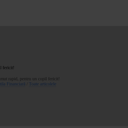
 fericit!
ut rapid, pentru un copil fericit!
tila Financiară
/
Toate articolele