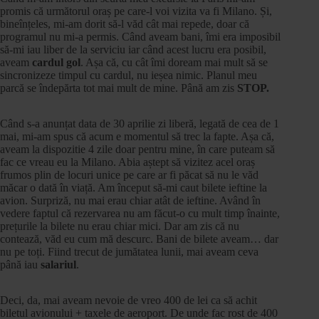
promis că următorul oraș pe care-l voi vizita va fi Milano. Și,
bineînțeles, mi-am dorit să-l văd cât mai repede, doar că
programul nu mi-a permis. Când aveam bani, îmi era imposibil
să-mi iau liber de la serviciu iar când acest lucru era posibil,
aveam
cardul gol
. Așa că, cu cât îmi doream mai mult să se
sincronizeze timpul cu cardul, nu ieșea nimic. Planul meu
parcă se îndepărta tot mai mult de mine. Până am zis
STOP.
Când s-a anunțat data de 30 aprilie zi liberă, legată de cea de 1
mai, mi-am spus că acum e momentul să trec la fapte. Așa că,
aveam la dispozitie 4 zile doar pentru mine, în care puteam să
fac ce vreau eu la Milano. Abia aștept să vizitez acel oraș
frumos plin de locuri unice pe care ar fi păcat să nu le văd
măcar o dată în viață. Am început să-mi caut bilete ieftine la
avion. Surpriză, nu mai erau chiar atât de ieftine. Având în
vedere faptul că rezervarea nu am făcut-o cu mult timp înainte,
prețurile la bilete nu erau chiar mici. Dar am zis că nu
contează, văd eu cum mă descurc. Bani de bilete aveam… dar
nu pe toți. Fiind trecut de jumătatea lunii, mai aveam ceva
până iau
salariul
.
Deci, da, mai aveam nevoie de vreo 400 de lei ca să achit
biletul avionului + taxele de aeroport. De unde fac rost de 400