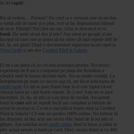
de lei
rapid
?
Pai să vedem… Prieteni? Nu cred ca e vreunul care să-mi dea
o sumă atât de mare și-n plus, evit să fac împrumuturi bănești
de la ei. Părinții? Nici într-un caz. Abia se descurcă ei cu
banii
. De unde să-mi dea și mie? Am intrat pe google și am
început să caut cine ar putea să-mi ofere cât mai repede 400 de
lei. Și, am găsit! După o documentare riguroasa m-am oprit la
Viva Credit
și am ales
Creditul Până la Salariu
.
Ei mi s-au părut că au cel mai avantajos produs. Recunosc,
experiența de 8 ani a companiei pe piața din România a
cântărit mult în luarea deciziei mele. Nu au multe condiții. Le
îndeplineam pe toate cu succes așa că, am făcut solicitarea de
credit rapid
. Ce mi se pare foarte bine la ei este faptul că-mi
virează banii pe card foarte repede. În 2 ore! Asta mi se pare
incredibil. Și, da, să știti că s-au ținut de cuvânt. Am primit
banii în
cont
atât de repede încât am cumpărat și biletele de
avion în aceeași zi. Ce mi-a mai plăcut foarte mult la Creditul
Până la Salariu? Că este un produs 100% online. Nu trebuie să
fac drumuri, să duc acte sau să-mi ridic banii de la nu știu ce
ghișeu. Am solicitat acest
credit online
fiind la birou și până să
plec acasă aveam și banii pe card. Deci, niciun drum și cu 400