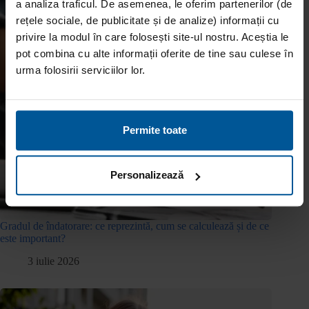
a analiza traficul. De asemenea, le oferim partenerilor (de
rețele sociale, de publicitate și de analize) informații cu
privire la modul în care folosești site-ul nostru. Aceștia le
pot combina cu alte informații oferite de tine sau culese în
urma folosirii serviciilor lor.
Permite toate
Personalizează
Gradul de îndatorare: ce reprezintă, cum se calculează și de ce
este important?
3 iulie 2026