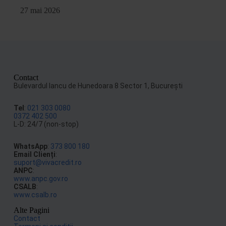
27 mai 2026
Contact
Bulevardul Iancu de Hunedoara 8 Sector 1, Bucureşti
Tel
:
021 303 0080
0372 402 500
L-D: 24/7 (non-stop)
WhatsApp
:
373 800 180
Email Clienți
:
suport@vivacredit.ro
ANPC
:
www.anpc.gov.ro
CSALB
:
www.csalb.ro
Alte Pagini
Contact