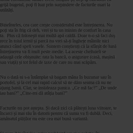
grijă bugetul, poţi fi luat prin surpindere de facturile mari la
utilități.
Bineînteles, cea care crește considerabil este întreținerea. Nu
poți sta în frig că deh, vrei și tu un minim de confort în casa
ta. Plus că folosești mai multă apă caldă. Doar n-o să faci duș
rece în toiul iernii și parcă nu vrei să-ți înghețe mâinile nici
atunci când speli vasele. Suntem conștienți că la sfârșit de lună
întreținerea va fi mult peste medie. La aceste cheltuieli se
adaugă cele obișnuite: rata la bancă, o asigurare (casă, mașină
sau viață) și tot felul de taxe de care nu mai scăpăm.
Nu o dată ni s-a întâmplat să bagam mâna în buzunar sau în
portofel, și la cel mai rapid calcul să ne dăm seama că nu ne
ajung banii. Clar, se instaleaza panica. „Ce mă fac?” „De unde
iau bani?” „Cine-mi dă atâția bani?”
Facturile nu pot aștepta. Și dacă zici că plătești luna viitoare, te
încarci și mai rău în datorii pentru că suma va fi dublă. Deci,
amânatul plăților nu este cea mai bună variantă.