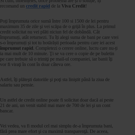
Si cum, bineînțeles, orice problemă are și o soluție, îți
recomand un
credit rapid
de la
Viva Credit
!
Poţi împrumuta orice sumă între 100 si 1500 de lei pentru
maximum 35 de zile şi vei scăpa de o grijă în plus. La primul
credit solicitat nu vei plăti niciun fel de dobândă. Cât
împrumuți, atât returnezi. Tu îți alegi suma de bani pe care vrei
s-o împrumuți și tot tu hotărăști perioada pentru care iei acest
împrumut rapid
. Completezi o cerere online, lucru care nu-ți
ia mai mult de 10 minute. Ţi se va cere o copie de pe buletin
pe care trebuie să o trimiţi pe mail-ul companiei, iar banii îţi
vor fi viraţi în cont în doar câteva ore.
Astfel, îţi plăteşti datoriile şi poţi sta liniştit până la ziua de
salariu sau pensie.
Un astfel de credit online poate fi solicitat doar dacă ai peste
21 de ani, un venit stabil mai mare de 700 de lei şi un cont
bancar.
Vei vedea, va fi modul cel mai simplu de-a împrumuta bani,
fără prea mare efort şi cu maximă transparenţă. De aceea,