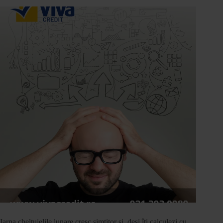
Iarna cheltuielile lunare cresc simţitor şi, deşi îţi calculezi cu