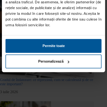
a analiza traficul. De asemenea, le oferim partenerilor (de
rețele sociale, de publicitate și de analize) informații cu
privire la modul în care folosești site-ul nostru. Aceștia le
pot combina cu alte informații oferite de tine sau culese în
urma folosirii serviciilor lor.
Permite toate
Personalizează
Gradul de îndatorare: ce reprezintă, cum se calculează și de ce
este important?
3 iulie 2026