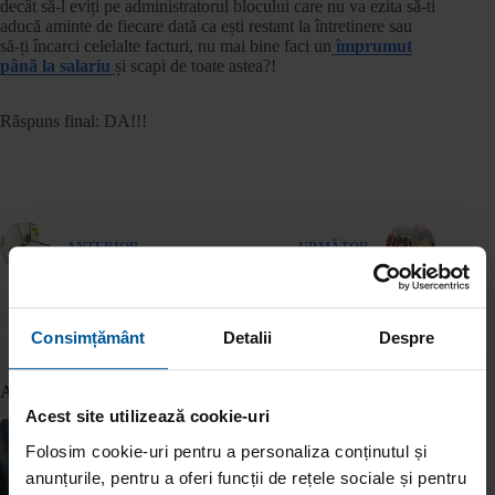
decât să-l eviți pe administratorul blocului care nu va ezita să-ti
aducă aminte de fiecare dată ca ești restant la întretinere sau
să-ți încarci celelalte facturi, nu mai bine faci un
împrumut
până la salariu
și scapi de toate astea?!
Răspuns final: DA!!!
ANTERIOR
URMĂTOR
Consimțământ
Detalii
Despre
Articole similare
Acest site utilizează cookie-uri
Folosim cookie-uri pentru a personaliza conținutul și
anunțurile, pentru a oferi funcții de rețele sociale și pentru