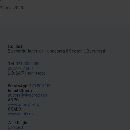
27 mai 2026
Contact
Bulevardul Iancu de Hunedoara 8 Sector 1, Bucureşti
Tel
:
021 303 0080
0372 402 500
L-D: 24/7 (non-stop)
WhatsApp
:
373 800 180
Email Clienți
:
suport@vivacredit.ro
ANPC
:
www.anpc.gov.ro
CSALB
:
www.csalb.ro
Alte Pagini
Contact